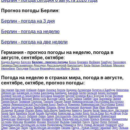
Берлин - погода сегодня 6 августа 2026 года
Прогноз погоды Берлин
:
Берлин - погода на 3 дня
Берлин - погода на неделю
Берлин - погода на две недели
Германия - прогноз погоды на неделю, погода в
августе, сентябре, октябре
:
Баден-Баден
Берген
Берлин - прогноз погоды
Бонн
Бремен
Веймар
Гамбург
Ганновер
Гармиш-Партенкирхен
Дрезден
Дюссельдорф
Карлштадт
Киль
Кёльн
Лейпциг
Мюнхен
Нюрнберг
Потсдам
Росток
Франкфурт-на-Майне
Эссен
Погода на неделю в странах мира, погода в августе,
сентябре, октябре, прогноз погоды
:
Австралия
Австрия
Албания
Алжир
Ангилья
Ангола
Андорра
Антарктика
Антигуа и Барбуда
Аргентина
Афганистан
Багамские острова
Бангладеш
Барбадос
Бахрейн
Белиз
Бельгия
Бенин
Болгария
Боливия
Босния и Герцеговина
Ботсвана
Бразилия
Бруней
Буркина-Фасо
Бурунди
Бутан
Ватикан
Великобритания
Венгрия
Венесуэла
Вьетнам
Габон
Гаити
Гайана
Гамбия
Гана
Гватемала
Гвинея
Гвинея-Бисау
Германия
Гондурас
Гренада
Греция
Дания
Демократическая Республика Восточного
Тимора
Демократической Республики Конго
Джибути
Доминика
Доминиканская Республика
Египет
Замбия
Западная Сахара
Зимбабве
Израиль
Индия
Индонезия
Иордания
Ирак
Иран
Ирландия
Исландия
Испания
Италия
Йемен
Кабо-Верде
Камбоджа
Камерун
Канада
Катар
Квинсленд, Австралия
Кения
Кипр
Кирибати
Китай
Китайр
Колумбия
Коморские острова
Конго
Коста-Рика
Кот-де-Ивуар
Куба
Кувейт
Лаос
Лесото
Либерия
Ливан
Ливия
Лихтенштейн
Люксембург
Маврикий
Мавритания
Мадагаскар
Македония
Малави
Малайзия
Мали
Мальдивские острова
Мальта
Марокко
Маршалловы
Острова
Мексика
Мозамбик
Монако
Монголия
Мьянма
Намибия
Науру
Непал
Нигер
Нигерия
Нидерландские Антильские острова
Нидерланды
Никарагуа
Ниуэ
Новая Зеландия
Норвегия
ОАЭ
Оман
Пакистан
Палау
Палестинская автономия
Панама
Папуа - Новая Гвинея
Парагвай
Перу
Польша