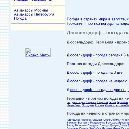
Авиакассы Москвы
Авиакассы Петербурга
Погода
Погода в странах мира в августе, 
Германия - прогноз погоды на неде
Дюссельдорф - погода на 
Дюссельдорф, Германия - прогно
Дюссельдорф - погода сегодня 6 а
Прогноз погоды Дюссельдорф
:
Дюссельдорф - погода на 3 дня
Дюссельдорф - погода на неделю
Дюссельдорф - погода на две нед
Германия - прогноз погоды на не
Баден-Баден
Берген
Берлин
Бонн
Бремен
Нюрнберг
Потсдам
Росток
Франкфурт-на-М
Погода на неделю в странах мира
Австралия
Австрия
Албания
Алжир
Ангилья
Анго
Боливия
Босния и Герцеговина
Ботсвана
Бразили
Бисау
Германия
Гондурас
Гренада
Греция
Дания
Западная Сахара
Зимбабве
Израиль
Индия
Индон