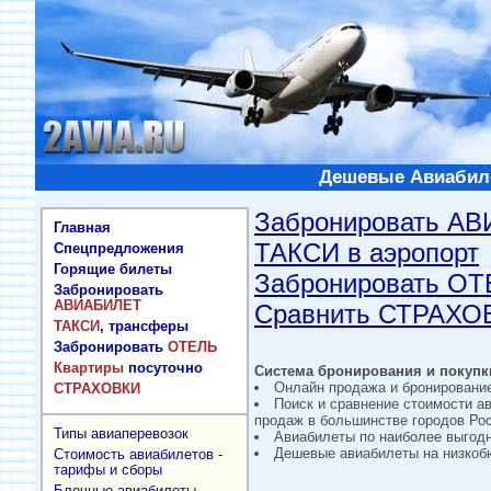
Дешевые Авиабиле
Забронировать А
Главная
ТАКСИ в аэропорт
Спецпредложения
Горящие билеты
Забронировать О
Забронировать
АВИАБИЛЕТ
Сравнить СТРАХО
ТАКСИ
, трансферы
Забронировать
ОТЕЛЬ
Квартиры
посуточно
Система бронирования и покупки
Онлайн продажа и бронировани
СТРАХОВКИ
Поиск и сравнение стоимости а
продаж в большинстве городов Рос
Типы авиаперевозок
Авиабилеты по наиболее выгод
Дешевые авиабилеты на низкобю
Стоимость авиабилетов -
тарифы и сборы
Блочные авиабилеты