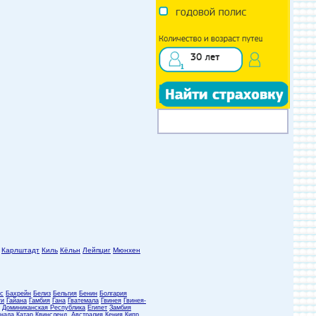
Карлштадт
Киль
Кёльн
Лейпциг
Мюнхен
с
Бахрейн
Белиз
Бельгия
Бенин
Болгария
ти
Гайана
Гамбия
Гана
Гватемала
Гвинея
Гвинея-
Доминиканская Республика
Египет
Замбия
нада
Катар
Квинсленд, Австралия
Кения
Кипр