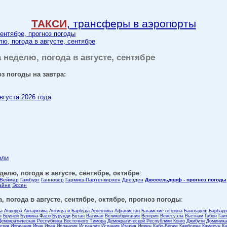
ТАКСИ
, трансферы в аэропорты
сентябре, прогноз погоды
лю, погода в августе, сентябре
неделю, погода в августе, сентябре
з погоды на завтра:
вгуста 2026 года
ели
делю, погода в августе, сентябре, октябре
:
Веймар
Гамбург
Ганновер
Гармиш-Партенкирхен
Дрезден
Дюссельдорф - прогноз погоды
айне
Эссен
, погода в августе, сентябре, октябре, прогноз погоды
:
ла
Андорра
Антарктика
Антигуа и Барбуда
Аргентина
Афганистан
Багамские острова
Бангладеш
Барбадо
я
Бруней
Буркина-Фасо
Бурунди
Бутан
Ватикан
Великобритания
Венгрия
Венесуэла
Вьетнам
Габон
Гаи
Демократическая Республика Восточного Тимора
Демократической Республики Конго
Джибути
Доминика
езия
Иордания
Ирак
Иран
Ирландия
Исландия
Испания
Италия
Йемен
Кабо-Верде
Камбоджа
Камерун
Ка