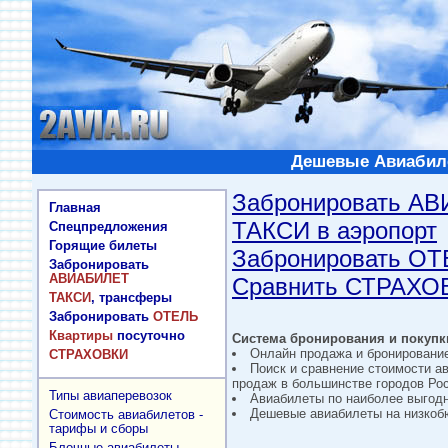
Дешевые Авиабиле
Забронировать А
Главная
ТАКСИ в аэропорт
Спецпредложения
Горящие билеты
Забронировать О
Забронировать
АВИАБИЛЕТ
Сравнить СТРАХО
ТАКСИ
, трансферы
Забронировать
ОТЕЛЬ
Квартиры
посуточно
Система бронирования и покупки
Онлайн продажа и бронировани
СТРАХОВКИ
Поиск и сравнение стоимости а
продаж в большинстве городов Рос
Типы авиаперевозок
Авиабилеты по наиболее выгод
Дешевые авиабилеты на низкобю
Стоимость авиабилетов -
тарифы и сборы
Блочные авиабилеты