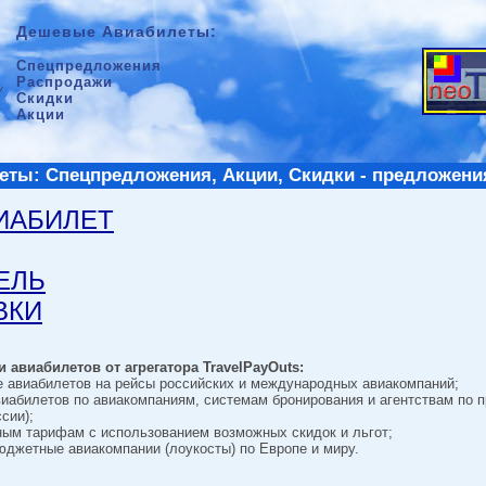
Дешевые Авиабилеты:
Спецпредложения
Распродажи
Скидки
Акции
ты: Спецпредложения, Акции, Скидки - предложени
ВИАБИЛЕТ
ТЕЛЬ
ВКИ
 авиабилетов от агрегатора TravelPayOuts:
е авиабилетов на рейсы российских и международных авиакомпаний;
виабилетов по авиакомпаниям, системам бронирования и агентствам по 
сии);
ным тарифам с использованием возможных скидок и льгот;
джетные авиакомпании (лоукосты) по Европе и миру.