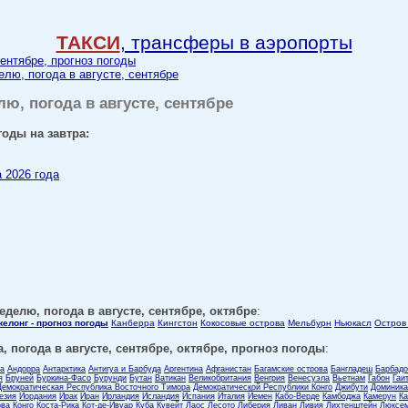
ТАКСИ
, трансферы в аэропорты
сентябре, прогноз погоды
елю, погода в августе, сентябре
лю, погода в августе, сентябре
годы на завтра:
а 2026 года
еделю, погода в августе, сентябре, октябре
:
елонг - прогноз погоды
Канберра
Кингстон
Кокосовые острова
Мельбурн
Ньюкасл
Остров
, погода в августе, сентябре, октябре, прогноз погоды
:
ла
Андорра
Антарктика
Антигуа и Барбуда
Аргентина
Афганистан
Багамские острова
Бангладеш
Барбадо
я
Бруней
Буркина-Фасо
Бурунди
Бутан
Ватикан
Великобритания
Венгрия
Венесуэла
Вьетнам
Габон
Гаи
Демократическая Республика Восточного Тимора
Демократической Республики Конго
Джибути
Доминика
езия
Иордания
Ирак
Иран
Ирландия
Исландия
Испания
Италия
Йемен
Кабо-Верде
Камбоджа
Камерун
Ка
ова
Конго
Коста-Рика
Кот-де-Ивуар
Куба
Кувейт
Лаос
Лесото
Либерия
Ливан
Ливия
Лихтенштейн
Люксем