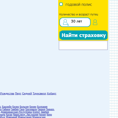
 Рождества
Перт
Сидней
Таунсвилл
Хобарт
с
Бахрейн
Белиз
Бельгия
Бенин
Болгария
ти
Гайана
Гамбия
Гана
Гватемала
Гвинея
Гвинея-
Доминиканская Республика
Египет
Замбия
нада
Катар
Квинсленд, Австралия
Кения
Кипр
бург
Маврикий
Мавритания
Мадагаскар