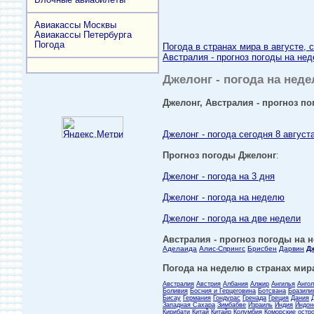
Авиакассы Москвы
Авиакассы Петербурга
Погода
Погода в странах мира в августе, 
Австралия - прогноз погоды на нед
Джелонг - погода на неде
Джелонг, Австралия - прогноз по
Джелонг - погода сегодня 8 август
Прогноз погоды Джелонг
:
Джелонг - погода на 3 дня
Джелонг - погода на неделю
Джелонг - погода на две недели
Австралия - прогноз погоды на н
Аделаида
Алис-Спрингс
Брисбен
Дарвин
Дж
Погода на неделю в странах мира
Австралия
Австрия
Албания
Алжир
Ангилья
Анго
Боливия
Босния и Герцеговина
Ботсвана
Бразили
Бисау
Германия
Гондурас
Гренада
Греция
Дания
Западная Сахара
Зимбабве
Израиль
Индия
Индон
Кирибати
Китай
Китайр
Колумбия
Коморские остр