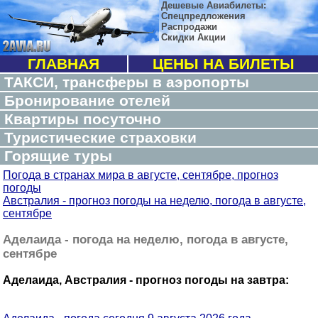
Дешевые Авиабилеты:
Спецпредложения
Распродажи
Скидки Акции
ГЛАВНАЯ
ЦЕНЫ НА БИЛЕТЫ
ТАКСИ, трансферы в аэропорты
Бронирование отелей
Квартиры посуточно
Туристические страховки
Горящие туры
Погода в странах мира в августе, сентябре, прогноз
погоды
Австралия - прогноз погоды на неделю, погода в августе,
сентябре
Аделаида - погода на неделю, погода в августе,
сентябре
Аделаида, Австралия - прогноз погоды на завтра: