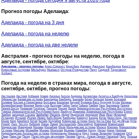
Аделаида - погода сегодня 9 августа 2026 года
Прогноз погоды Аделаида
:
Аделаида - погода на 3 дня
Аделаида - погода на неделю
Аделаида - погода на две недели
Австралия - прогноз погоды на неделю, погода в
августе, сентябре, октябре
:
Аделаида - прогноз погоды
Алис-Спрингс
Брисбен
Дарвин
Джелонг
Канберра
Кингстон
Кокосовые острова
Мельбурн
Ньюкасл
Остров Рождества
Перт
Сидней
Таунсвилл
Хобарт
Погода на неделю в странах мира, погода в августе,
сентябре, октябре, прогноз погоды
:
Австралия
Австрия
Албания
Алжир
Ангилья
Ангола
Андорра
Антарктика
Антигуа и Барбуда
Аргентина
Афганистан
Багамские острова
Бангладеш
Барбадос
Бахрейн
Белиз
Бельгия
Бенин
Болгария
Боливия
Босния и Герцеговина
Ботсвана
Бразилия
Бруней
Буркина-Фасо
Бурунди
Бутан
Ватикан
Великобритания
Венгрия
Венесуэла
Вьетнам
Габон
Гаити
Гайана
Гамбия
Гана
Гватемала
Гвинея
Гвинея-Бисау
Германия
Гондурас
Гренада
Греция
Дания
Демократическая Республика Восточного
Тимора
Демократической Республики Конго
Джибути
Доминика
Доминиканская Республика
Египет
Замбия
Западная Сахара
Зимбабве
Израиль
Индия
Индонезия
Иордания
Ирак
Иран
Ирландия
Исландия
Испания
Италия
Йемен
Кабо-Верде
Камбоджа
Камерун
Канада
Катар
Квинсленд, Австралия
Кения
Кипр
Кирибати
Китай
Китайр
Колумбия
Коморские острова
Конго
Коста-Рика
Кот-де-Ивуар
Куба
Кувейт
Лаос
Лесото
Либерия
Ливан
Ливия
Лихтенштейн
Люксембург
Маврикий
Мавритания
Мадагаскар
Македония
Малави
Малайзия
Мали
Мальдивские острова
Мальта
Марокко
Маршалловы
Острова
Мексика
Мозамбик
Монако
Монголия
Мьянма
Намибия
Науру
Непал
Нигер
Нигерия
Нидерландские Антильские острова
Нидерланды
Никарагуа
Ниуэ
Новая Зеландия
Норвегия
ОАЭ
Оман
Пакистан
Палау
Палестинская автономия
Панама
Папуа - Новая Гвинея
Парагвай
Перу
Польша