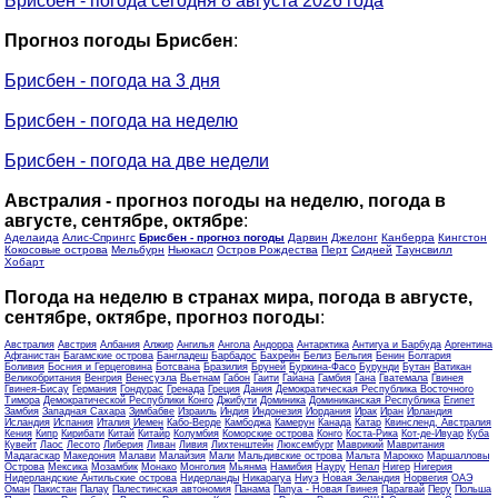
Брисбен - погода сегодня 8 августа 2026 года
Прогноз погоды Брисбен
:
Брисбен - погода на 3 дня
Брисбен - погода на неделю
Брисбен - погода на две недели
Австралия - прогноз погоды на неделю, погода в
августе, сентябре, октябре
:
Аделаида
Алис-Спрингс
Брисбен - прогноз погоды
Дарвин
Джелонг
Канберра
Кингстон
Кокосовые острова
Мельбурн
Ньюкасл
Остров Рождества
Перт
Сидней
Таунсвилл
Хобарт
Погода на неделю в странах мира, погода в августе,
сентябре, октябре, прогноз погоды
:
Австралия
Австрия
Албания
Алжир
Ангилья
Ангола
Андорра
Антарктика
Антигуа и Барбуда
Аргентина
Афганистан
Багамские острова
Бангладеш
Барбадос
Бахрейн
Белиз
Бельгия
Бенин
Болгария
Боливия
Босния и Герцеговина
Ботсвана
Бразилия
Бруней
Буркина-Фасо
Бурунди
Бутан
Ватикан
Великобритания
Венгрия
Венесуэла
Вьетнам
Габон
Гаити
Гайана
Гамбия
Гана
Гватемала
Гвинея
Гвинея-Бисау
Германия
Гондурас
Гренада
Греция
Дания
Демократическая Республика Восточного
Тимора
Демократической Республики Конго
Джибути
Доминика
Доминиканская Республика
Египет
Замбия
Западная Сахара
Зимбабве
Израиль
Индия
Индонезия
Иордания
Ирак
Иран
Ирландия
Исландия
Испания
Италия
Йемен
Кабо-Верде
Камбоджа
Камерун
Канада
Катар
Квинсленд, Австралия
Кения
Кипр
Кирибати
Китай
Китайр
Колумбия
Коморские острова
Конго
Коста-Рика
Кот-де-Ивуар
Куба
Кувейт
Лаос
Лесото
Либерия
Ливан
Ливия
Лихтенштейн
Люксембург
Маврикий
Мавритания
Мадагаскар
Македония
Малави
Малайзия
Мали
Мальдивские острова
Мальта
Марокко
Маршалловы
Острова
Мексика
Мозамбик
Монако
Монголия
Мьянма
Намибия
Науру
Непал
Нигер
Нигерия
Нидерландские Антильские острова
Нидерланды
Никарагуа
Ниуэ
Новая Зеландия
Норвегия
ОАЭ
Оман
Пакистан
Палау
Палестинская автономия
Панама
Папуа - Новая Гвинея
Парагвай
Перу
Польша