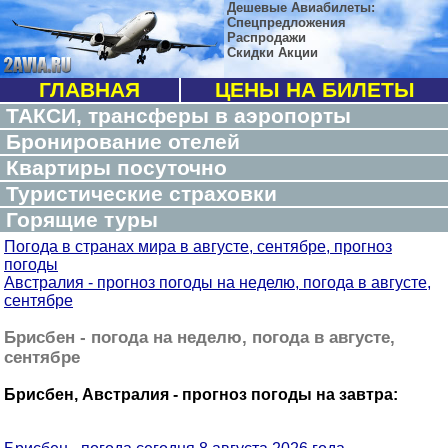
Дешевые Авиабилеты:
Спецпредложения
Распродажи
Скидки Акции
ГЛАВНАЯ
ЦЕНЫ НА БИЛЕТЫ
ТАКСИ, трансферы в аэропорты
Бронирование отелей
Квартиры посуточно
Туристические страховки
Горящие туры
Погода в странах мира в августе, сентябре, прогноз
погоды
Австралия - прогноз погоды на неделю, погода в августе,
сентябре
Брисбен - погода на неделю, погода в августе,
сентябре
Брисбен, Австралия - прогноз погоды на завтра: