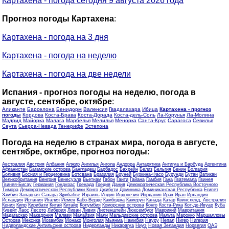
Картахена - погода сегодня 9 августа 2026 года
Прогноз погоды Картахена
:
Картахена - погода на 3 дня
Картахена - погода на неделю
Картахена - погода на две недели
Испания - прогноз погоды на неделю, погода в
августе, сентябре, октябре
:
Аликанте
Барселона
Бенидорм
Валенсия
Гвадалахара
Ибица
Картахена - прогноз
погоды
Кордова
Коста-Брава
Коста-Дорада
Коста-дель-Соль
Ла-Корунья
Ла-Молина
Мадрид
Майорка
Малага
Марбелья
Мелилья
Менорка
Санта-Крус
Сарагоса
Севилья
Сеута
Сьерра-Невада
Тенерифе
Эстепона
Погода на неделю в странах мира, погода в августе,
сентябре, октябре, прогноз погоды
:
Австралия
Австрия
Албания
Алжир
Ангилья
Ангола
Андорра
Антарктика
Антигуа и Барбуда
Аргентина
Афганистан
Багамские острова
Бангладеш
Барбадос
Бахрейн
Белиз
Бельгия
Бенин
Болгария
Боливия
Босния и Герцеговина
Ботсвана
Бразилия
Бруней
Буркина-Фасо
Бурунди
Бутан
Ватикан
Великобритания
Венгрия
Венесуэла
Вьетнам
Габон
Гаити
Гайана
Гамбия
Гана
Гватемала
Гвинея
Гвинея-Бисау
Германия
Гондурас
Гренада
Греция
Дания
Демократическая Республика Восточного
Тимора
Демократической Республики Конго
Джибути
Доминика
Доминиканская Республика
Египет
Замбия
Западная Сахара
Зимбабве
Израиль
Индия
Индонезия
Иордания
Ирак
Иран
Ирландия
Исландия
Испания
Италия
Йемен
Кабо-Верде
Камбоджа
Камерун
Канада
Катар
Квинсленд, Австралия
Кения
Кипр
Кирибати
Китай
Китайр
Колумбия
Коморские острова
Конго
Коста-Рика
Кот-де-Ивуар
Куба
Кувейт
Лаос
Лесото
Либерия
Ливан
Ливия
Лихтенштейн
Люксембург
Маврикий
Мавритания
Мадагаскар
Македония
Малави
Малайзия
Мали
Мальдивские острова
Мальта
Марокко
Маршалловы
Острова
Мексика
Мозамбик
Монако
Монголия
Мьянма
Намибия
Науру
Непал
Нигер
Нигерия
Нидерландские Антильские острова
Нидерланды
Никарагуа
Ниуэ
Новая Зеландия
Норвегия
ОАЭ