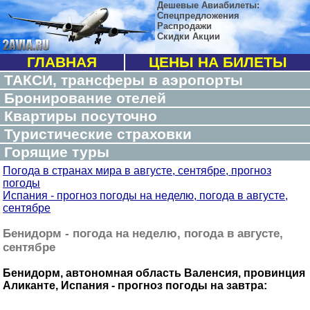
Дешевые Авиабилеты:
Спецпредложения
Распродажи
Скидки Акции
ГЛАВНАЯ
ЦЕНЫ НА БИЛЕТЫ
ТАКСИ, трансферы в аэропорты
Бронирование отелей
Квартиры посуточно
Туристические страховки
Горящие туры
Погода в странах мира в августе, сентябре, прогноз
погоды
Испания - прогноз погоды на неделю, погода в августе,
сентябре
Бенидорм - погода на неделю, погода в августе,
сентябре
Бенидорм, автономная область Валенсия, провинция
Аликанте, Испания - прогноз погоды на завтра: