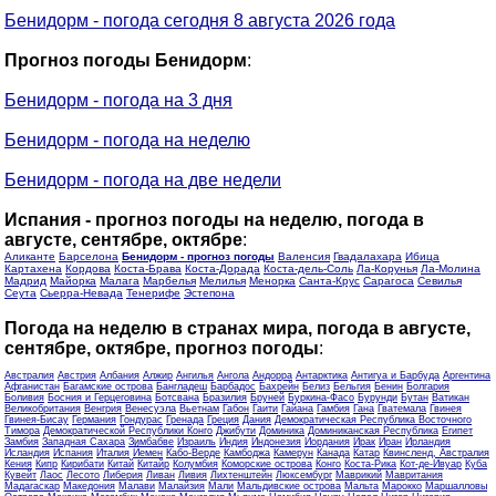
Бенидорм - погода сегодня 8 августа 2026 года
Прогноз погоды Бенидорм
:
Бенидорм - погода на 3 дня
Бенидорм - погода на неделю
Бенидорм - погода на две недели
Испания - прогноз погоды на неделю, погода в
августе, сентябре, октябре
:
Аликанте
Барселона
Бенидорм - прогноз погоды
Валенсия
Гвадалахара
Ибица
Картахена
Кордова
Коста-Брава
Коста-Дорада
Коста-дель-Соль
Ла-Корунья
Ла-Молина
Мадрид
Майорка
Малага
Марбелья
Мелилья
Менорка
Санта-Крус
Сарагоса
Севилья
Сеута
Сьерра-Невада
Тенерифе
Эстепона
Погода на неделю в странах мира, погода в августе,
сентябре, октябре, прогноз погоды
:
Австралия
Австрия
Албания
Алжир
Ангилья
Ангола
Андорра
Антарктика
Антигуа и Барбуда
Аргентина
Афганистан
Багамские острова
Бангладеш
Барбадос
Бахрейн
Белиз
Бельгия
Бенин
Болгария
Боливия
Босния и Герцеговина
Ботсвана
Бразилия
Бруней
Буркина-Фасо
Бурунди
Бутан
Ватикан
Великобритания
Венгрия
Венесуэла
Вьетнам
Габон
Гаити
Гайана
Гамбия
Гана
Гватемала
Гвинея
Гвинея-Бисау
Германия
Гондурас
Гренада
Греция
Дания
Демократическая Республика Восточного
Тимора
Демократической Республики Конго
Джибути
Доминика
Доминиканская Республика
Египет
Замбия
Западная Сахара
Зимбабве
Израиль
Индия
Индонезия
Иордания
Ирак
Иран
Ирландия
Исландия
Испания
Италия
Йемен
Кабо-Верде
Камбоджа
Камерун
Канада
Катар
Квинсленд, Австралия
Кения
Кипр
Кирибати
Китай
Китайр
Колумбия
Коморские острова
Конго
Коста-Рика
Кот-де-Ивуар
Куба
Кувейт
Лаос
Лесото
Либерия
Ливан
Ливия
Лихтенштейн
Люксембург
Маврикий
Мавритания
Мадагаскар
Македония
Малави
Малайзия
Мали
Мальдивские острова
Мальта
Марокко
Маршалловы