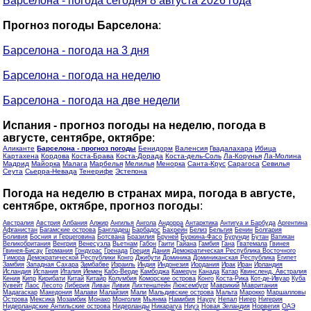
Барселона - погода сегодня 8 августа 2026 года
Прогноз погоды Барселона
:
Барселона - погода на 3 дня
Барселона - погода на неделю
Барселона - погода на две недели
Испания - прогноз погоды на неделю, погода в
августе, сентябре, октябре
:
Аликанте
Барселона - прогноз погоды
Бенидорм
Валенсия
Гвадалахара
Ибица
Картахена
Кордова
Коста-Брава
Коста-Дорада
Коста-дель-Соль
Ла-Корунья
Ла-Молина
Мадрид
Майорка
Малага
Марбелья
Мелилья
Менорка
Санта-Крус
Сарагоса
Севилья
Сеута
Сьерра-Невада
Тенерифе
Эстепона
Погода на неделю в странах мира, погода в августе,
сентябре, октябре, прогноз погоды
:
Австралия
Австрия
Албания
Алжир
Ангилья
Ангола
Андорра
Антарктика
Антигуа и Барбуда
Аргентина
Афганистан
Багамские острова
Бангладеш
Барбадос
Бахрейн
Белиз
Бельгия
Бенин
Болгария
Боливия
Босния и Герцеговина
Ботсвана
Бразилия
Бруней
Буркина-Фасо
Бурунди
Бутан
Ватикан
Великобритания
Венгрия
Венесуэла
Вьетнам
Габон
Гаити
Гайана
Гамбия
Гана
Гватемала
Гвинея
Гвинея-Бисау
Германия
Гондурас
Гренада
Греция
Дания
Демократическая Республика Восточного
Тимора
Демократической Республики Конго
Джибути
Доминика
Доминиканская Республика
Египет
Замбия
Западная Сахара
Зимбабве
Израиль
Индия
Индонезия
Иордания
Ирак
Иран
Ирландия
Исландия
Испания
Италия
Йемен
Кабо-Верде
Камбоджа
Камерун
Канада
Катар
Квинсленд, Австралия
Кения
Кипр
Кирибати
Китай
Китайр
Колумбия
Коморские острова
Конго
Коста-Рика
Кот-де-Ивуар
Куба
Кувейт
Лаос
Лесото
Либерия
Ливан
Ливия
Лихтенштейн
Люксембург
Маврикий
Мавритания
Мадагаскар
Македония
Малави
Малайзия
Мали
Мальдивские острова
Мальта
Марокко
Маршалловы
Острова
Мексика
Мозамбик
Монако
Монголия
Мьянма
Намибия
Науру
Непал
Нигер
Нигерия
Нидерландские Антильские острова
Нидерланды
Никарагуа
Ниуэ
Новая Зеландия
Норвегия
ОАЭ