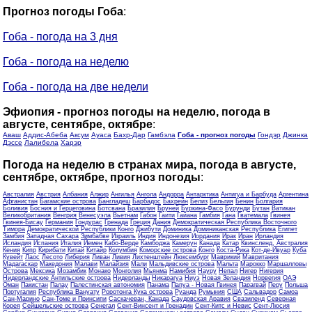
Прогноз погоды Гоба
:
Гоба - погода на 3 дня
Гоба - погода на неделю
Гоба - погода на две недели
Эфиопия - прогноз погоды на неделю, погода в
августе, сентябре, октябре
:
Аваш
Аддис-Абеба
Аксум
Ауаса
Бахр-Дар
Гамбэла
Гоба - прогноз погоды
Гондэр
Джинка
Дэссе
Лалибела
Харэр
Погода на неделю в странах мира, погода в августе,
сентябре, октябре, прогноз погоды
:
Австралия
Австрия
Албания
Алжир
Ангилья
Ангола
Андорра
Антарктика
Антигуа и Барбуда
Аргентина
Афганистан
Багамские острова
Бангладеш
Барбадос
Бахрейн
Белиз
Бельгия
Бенин
Болгария
Боливия
Босния и Герцеговина
Ботсвана
Бразилия
Бруней
Буркина-Фасо
Бурунди
Бутан
Ватикан
Великобритания
Венгрия
Венесуэла
Вьетнам
Габон
Гаити
Гайана
Гамбия
Гана
Гватемала
Гвинея
Гвинея-Бисау
Германия
Гондурас
Гренада
Греция
Дания
Демократическая Республика Восточного
Тимора
Демократической Республики Конго
Джибути
Доминика
Доминиканская Республика
Египет
Замбия
Западная Сахара
Зимбабве
Израиль
Индия
Индонезия
Иордания
Ирак
Иран
Ирландия
Исландия
Испания
Италия
Йемен
Кабо-Верде
Камбоджа
Камерун
Канада
Катар
Квинсленд, Австралия
Кения
Кипр
Кирибати
Китай
Китайр
Колумбия
Коморские острова
Конго
Коста-Рика
Кот-де-Ивуар
Куба
Кувейт
Лаос
Лесото
Либерия
Ливан
Ливия
Лихтенштейн
Люксембург
Маврикий
Мавритания
Мадагаскар
Македония
Малави
Малайзия
Мали
Мальдивские острова
Мальта
Марокко
Маршалловы
Острова
Мексика
Мозамбик
Монако
Монголия
Мьянма
Намибия
Науру
Непал
Нигер
Нигерия
Нидерландские Антильские острова
Нидерланды
Никарагуа
Ниуэ
Новая Зеландия
Норвегия
ОАЭ
Оман
Пакистан
Палау
Палестинская автономия
Панама
Папуа - Новая Гвинея
Парагвай
Перу
Польша
Португалия
Республика Вануату
Роротонга Кука острова
Руанда
Румыния
США
Сальвадор
Самоа
Сан-Марино
Сан-Томе и Принсипи
Саскачеван, Канада
Саудовская Аравия
Свазиленд
Северная
Корея
Сейшельские острова
Сенегал
Сент-Винсент и Гренадин
Сент-Китс и Невис
Сент-Люсия