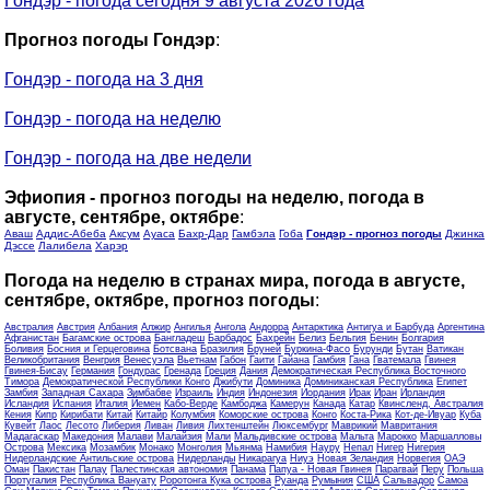
Гондэр - погода сегодня 9 августа 2026 года
Прогноз погоды Гондэр
:
Гондэр - погода на 3 дня
Гондэр - погода на неделю
Гондэр - погода на две недели
Эфиопия - прогноз погоды на неделю, погода в
августе, сентябре, октябре
:
Аваш
Аддис-Абеба
Аксум
Ауаса
Бахр-Дар
Гамбэла
Гоба
Гондэр - прогноз погоды
Джинка
Дэссе
Лалибела
Харэр
Погода на неделю в странах мира, погода в августе,
сентябре, октябре, прогноз погоды
:
Австралия
Австрия
Албания
Алжир
Ангилья
Ангола
Андорра
Антарктика
Антигуа и Барбуда
Аргентина
Афганистан
Багамские острова
Бангладеш
Барбадос
Бахрейн
Белиз
Бельгия
Бенин
Болгария
Боливия
Босния и Герцеговина
Ботсвана
Бразилия
Бруней
Буркина-Фасо
Бурунди
Бутан
Ватикан
Великобритания
Венгрия
Венесуэла
Вьетнам
Габон
Гаити
Гайана
Гамбия
Гана
Гватемала
Гвинея
Гвинея-Бисау
Германия
Гондурас
Гренада
Греция
Дания
Демократическая Республика Восточного
Тимора
Демократической Республики Конго
Джибути
Доминика
Доминиканская Республика
Египет
Замбия
Западная Сахара
Зимбабве
Израиль
Индия
Индонезия
Иордания
Ирак
Иран
Ирландия
Исландия
Испания
Италия
Йемен
Кабо-Верде
Камбоджа
Камерун
Канада
Катар
Квинсленд, Австралия
Кения
Кипр
Кирибати
Китай
Китайр
Колумбия
Коморские острова
Конго
Коста-Рика
Кот-де-Ивуар
Куба
Кувейт
Лаос
Лесото
Либерия
Ливан
Ливия
Лихтенштейн
Люксембург
Маврикий
Мавритания
Мадагаскар
Македония
Малави
Малайзия
Мали
Мальдивские острова
Мальта
Марокко
Маршалловы
Острова
Мексика
Мозамбик
Монако
Монголия
Мьянма
Намибия
Науру
Непал
Нигер
Нигерия
Нидерландские Антильские острова
Нидерланды
Никарагуа
Ниуэ
Новая Зеландия
Норвегия
ОАЭ
Оман
Пакистан
Палау
Палестинская автономия
Панама
Папуа - Новая Гвинея
Парагвай
Перу
Польша
Португалия
Республика Вануату
Роротонга Кука острова
Руанда
Румыния
США
Сальвадор
Самоа