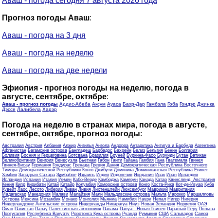
Аваш - погода сегодня 7 августа 2026 года
Прогноз погоды Аваш
:
Аваш - погода на 3 дня
Аваш - погода на неделю
Аваш - погода на две недели
Эфиопия - прогноз погоды на неделю, погода в
августе, сентябре, октябре
:
Аваш - прогноз погоды
Аддис-Абеба
Аксум
Ауаса
Бахр-Дар
Гамбэла
Гоба
Гондэр
Джинка
Дэссе
Лалибела
Харэр
Погода на неделю в странах мира, погода в августе,
сентябре, октябре, прогноз погоды
:
Австралия
Австрия
Албания
Алжир
Ангилья
Ангола
Андорра
Антарктика
Антигуа и Барбуда
Аргентина
Афганистан
Багамские острова
Бангладеш
Барбадос
Бахрейн
Белиз
Бельгия
Бенин
Болгария
Боливия
Босния и Герцеговина
Ботсвана
Бразилия
Бруней
Буркина-Фасо
Бурунди
Бутан
Ватикан
Великобритания
Венгрия
Венесуэла
Вьетнам
Габон
Гаити
Гайана
Гамбия
Гана
Гватемала
Гвинея
Гвинея-Бисау
Германия
Гондурас
Гренада
Греция
Дания
Демократическая Республика Восточного
Тимора
Демократической Республики Конго
Джибути
Доминика
Доминиканская Республика
Египет
Замбия
Западная Сахара
Зимбабве
Израиль
Индия
Индонезия
Иордания
Ирак
Иран
Ирландия
Исландия
Испания
Италия
Йемен
Кабо-Верде
Камбоджа
Камерун
Канада
Катар
Квинсленд, Австралия
Кения
Кипр
Кирибати
Китай
Китайр
Колумбия
Коморские острова
Конго
Коста-Рика
Кот-де-Ивуар
Куба
Кувейт
Лаос
Лесото
Либерия
Ливан
Ливия
Лихтенштейн
Люксембург
Маврикий
Мавритания
Мадагаскар
Македония
Малави
Малайзия
Мали
Мальдивские острова
Мальта
Марокко
Маршалловы
Острова
Мексика
Мозамбик
Монако
Монголия
Мьянма
Намибия
Науру
Непал
Нигер
Нигерия
Нидерландские Антильские острова
Нидерланды
Никарагуа
Ниуэ
Новая Зеландия
Норвегия
ОАЭ
Оман
Пакистан
Палау
Палестинская автономия
Панама
Папуа - Новая Гвинея
Парагвай
Перу
Польша
Португалия
Республика Вануату
Роротонга Кука острова
Руанда
Румыния
США
Сальвадор
Самоа