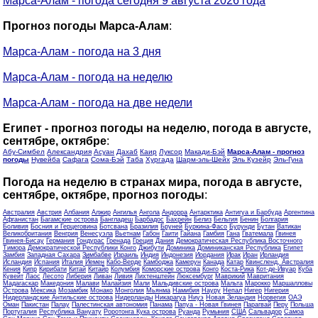
Марса-Алам - погода сегодня 9 августа 2026 года
Прогноз погоды Марса-Алам
:
Марса-Алам - погода на 3 дня
Марса-Алам - погода на неделю
Марса-Алам - погода на две недели
Египет - прогноз погоды на неделю, погода в августе,
сентябре, октябре
:
Абу-Симбел
Александрия
Асуан
Дахаб
Каир
Луксор
Макади-Бэй
Марса-Алам - прогноз
погоды
Нувейба
Сафага
Сома-Бэй
Таба
Хургада
Шарм-эль-Шейх
Эль Кузейр
Эль-Гуна
Погода на неделю в странах мира, погода в августе,
сентябре, октябре, прогноз погоды
:
Австралия
Австрия
Албания
Алжир
Ангилья
Ангола
Андорра
Антарктика
Антигуа и Барбуда
Аргентина
Афганистан
Багамские острова
Бангладеш
Барбадос
Бахрейн
Белиз
Бельгия
Бенин
Болгария
Боливия
Босния и Герцеговина
Ботсвана
Бразилия
Бруней
Буркина-Фасо
Бурунди
Бутан
Ватикан
Великобритания
Венгрия
Венесуэла
Вьетнам
Габон
Гаити
Гайана
Гамбия
Гана
Гватемала
Гвинея
Гвинея-Бисау
Германия
Гондурас
Гренада
Греция
Дания
Демократическая Республика Восточного
Тимора
Демократической Республики Конго
Джибути
Доминика
Доминиканская Республика
Египет
Замбия
Западная Сахара
Зимбабве
Израиль
Индия
Индонезия
Иордания
Ирак
Иран
Ирландия
Исландия
Испания
Италия
Йемен
Кабо-Верде
Камбоджа
Камерун
Канада
Катар
Квинсленд, Австралия
Кения
Кипр
Кирибати
Китай
Китайр
Колумбия
Коморские острова
Конго
Коста-Рика
Кот-де-Ивуар
Куба
Кувейт
Лаос
Лесото
Либерия
Ливан
Ливия
Лихтенштейн
Люксембург
Маврикий
Мавритания
Мадагаскар
Македония
Малави
Малайзия
Мали
Мальдивские острова
Мальта
Марокко
Маршалловы
Острова
Мексика
Мозамбик
Монако
Монголия
Мьянма
Намибия
Науру
Непал
Нигер
Нигерия
Нидерландские Антильские острова
Нидерланды
Никарагуа
Ниуэ
Новая Зеландия
Норвегия
ОАЭ
Оман
Пакистан
Палау
Палестинская автономия
Панама
Папуа - Новая Гвинея
Парагвай
Перу
Польша
Португалия
Республика Вануату
Роротонга Кука острова
Руанда
Румыния
США
Сальвадор
Самоа