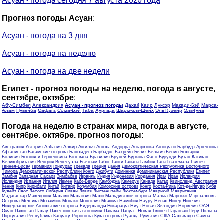
Асуан - погода сегодня 7 августа 2026 года
Прогноз погоды Асуан
:
Асуан - погода на 3 дня
Асуан - погода на неделю
Асуан - погода на две недели
Египет - прогноз погоды на неделю, погода в августе,
сентябре, октябре
:
Абу-Симбел
Александрия
Асуан - прогноз погоды
Дахаб
Каир
Луксор
Макади-Бэй
Марса-
Алам
Нувейба
Сафага
Сома-Бэй
Таба
Хургада
Шарм-эль-Шейх
Эль Кузейр
Эль-Гуна
Погода на неделю в странах мира, погода в августе,
сентябре, октябре, прогноз погоды
:
Австралия
Австрия
Албания
Алжир
Ангилья
Ангола
Андорра
Антарктика
Антигуа и Барбуда
Аргентина
Афганистан
Багамские острова
Бангладеш
Барбадос
Бахрейн
Белиз
Бельгия
Бенин
Болгария
Боливия
Босния и Герцеговина
Ботсвана
Бразилия
Бруней
Буркина-Фасо
Бурунди
Бутан
Ватикан
Великобритания
Венгрия
Венесуэла
Вьетнам
Габон
Гаити
Гайана
Гамбия
Гана
Гватемала
Гвинея
Гвинея-Бисау
Германия
Гондурас
Гренада
Греция
Дания
Демократическая Республика Восточного
Тимора
Демократической Республики Конго
Джибути
Доминика
Доминиканская Республика
Египет
Замбия
Западная Сахара
Зимбабве
Израиль
Индия
Индонезия
Иордания
Ирак
Иран
Ирландия
Исландия
Испания
Италия
Йемен
Кабо-Верде
Камбоджа
Камерун
Канада
Катар
Квинсленд, Австралия
Кения
Кипр
Кирибати
Китай
Китайр
Колумбия
Коморские острова
Конго
Коста-Рика
Кот-де-Ивуар
Куба
Кувейт
Лаос
Лесото
Либерия
Ливан
Ливия
Лихтенштейн
Люксембург
Маврикий
Мавритания
Мадагаскар
Македония
Малави
Малайзия
Мали
Мальдивские острова
Мальта
Марокко
Маршалловы
Острова
Мексика
Мозамбик
Монако
Монголия
Мьянма
Намибия
Науру
Непал
Нигер
Нигерия
Нидерландские Антильские острова
Нидерланды
Никарагуа
Ниуэ
Новая Зеландия
Норвегия
ОАЭ
Оман
Пакистан
Палау
Палестинская автономия
Панама
Папуа - Новая Гвинея
Парагвай
Перу
Польша
Португалия
Республика Вануату
Роротонга Кука острова
Руанда
Румыния
США
Сальвадор
Самоа