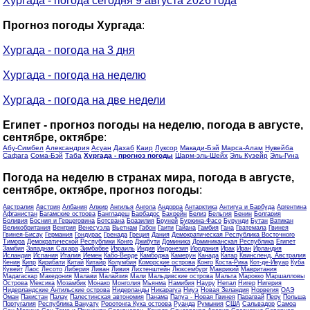
Хургада - погода сегодня 9 августа 2026 года
Прогноз погоды Хургада
:
Хургада - погода на 3 дня
Хургада - погода на неделю
Хургада - погода на две недели
Египет - прогноз погоды на неделю, погода в августе,
сентябре, октябре
:
Абу-Симбел
Александрия
Асуан
Дахаб
Каир
Луксор
Макади-Бэй
Марса-Алам
Нувейба
Сафага
Сома-Бэй
Таба
Хургада - прогноз погоды
Шарм-эль-Шейх
Эль Кузейр
Эль-Гуна
Погода на неделю в странах мира, погода в августе,
сентябре, октябре, прогноз погоды
:
Австралия
Австрия
Албания
Алжир
Ангилья
Ангола
Андорра
Антарктика
Антигуа и Барбуда
Аргентина
Афганистан
Багамские острова
Бангладеш
Барбадос
Бахрейн
Белиз
Бельгия
Бенин
Болгария
Боливия
Босния и Герцеговина
Ботсвана
Бразилия
Бруней
Буркина-Фасо
Бурунди
Бутан
Ватикан
Великобритания
Венгрия
Венесуэла
Вьетнам
Габон
Гаити
Гайана
Гамбия
Гана
Гватемала
Гвинея
Гвинея-Бисау
Германия
Гондурас
Гренада
Греция
Дания
Демократическая Республика Восточного
Тимора
Демократической Республики Конго
Джибути
Доминика
Доминиканская Республика
Египет
Замбия
Западная Сахара
Зимбабве
Израиль
Индия
Индонезия
Иордания
Ирак
Иран
Ирландия
Исландия
Испания
Италия
Йемен
Кабо-Верде
Камбоджа
Камерун
Канада
Катар
Квинсленд, Австралия
Кения
Кипр
Кирибати
Китай
Китайр
Колумбия
Коморские острова
Конго
Коста-Рика
Кот-де-Ивуар
Куба
Кувейт
Лаос
Лесото
Либерия
Ливан
Ливия
Лихтенштейн
Люксембург
Маврикий
Мавритания
Мадагаскар
Македония
Малави
Малайзия
Мали
Мальдивские острова
Мальта
Марокко
Маршалловы
Острова
Мексика
Мозамбик
Монако
Монголия
Мьянма
Намибия
Науру
Непал
Нигер
Нигерия
Нидерландские Антильские острова
Нидерланды
Никарагуа
Ниуэ
Новая Зеландия
Норвегия
ОАЭ
Оман
Пакистан
Палау
Палестинская автономия
Панама
Папуа - Новая Гвинея
Парагвай
Перу
Польша
Португалия
Республика Вануату
Роротонга Кука острова
Руанда
Румыния
США
Сальвадор
Самоа