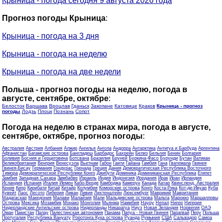
Крыница - погода сегодня 9 августа 2026 года
Прогноз погоды Крыница
:
Крыница - погода на 3 дня
Крыница - погода на неделю
Крыница - погода на две недели
Польша - прогноз погоды на неделю, погода в
августе, сентябре, октябре
:
Белосток
Варшава
Вроцлав
Гданьск
Закопане
Катовице
Краков
Крыница - прогноз
погоды
Лодзь
Плоцк
Познань
Сопот
Погода на неделю в странах мира, погода в августе,
сентябре, октябре, прогноз погоды
:
Австралия
Австрия
Албания
Алжир
Ангилья
Ангола
Андорра
Антарктика
Антигуа и Барбуда
Аргентина
Афганистан
Багамские острова
Бангладеш
Барбадос
Бахрейн
Белиз
Бельгия
Бенин
Болгария
Боливия
Босния и Герцеговина
Ботсвана
Бразилия
Бруней
Буркина-Фасо
Бурунди
Бутан
Ватикан
Великобритания
Венгрия
Венесуэла
Вьетнам
Габон
Гаити
Гайана
Гамбия
Гана
Гватемала
Гвинея
Гвинея-Бисау
Германия
Гондурас
Гренада
Греция
Дания
Демократическая Республика Восточного
Тимора
Демократической Республики Конго
Джибути
Доминика
Доминиканская Республика
Египет
Замбия
Западная Сахара
Зимбабве
Израиль
Индия
Индонезия
Иордания
Ирак
Иран
Ирландия
Исландия
Испания
Италия
Йемен
Кабо-Верде
Камбоджа
Камерун
Канада
Катар
Квинсленд, Австралия
Кения
Кипр
Кирибати
Китай
Китайр
Колумбия
Коморские острова
Конго
Коста-Рика
Кот-де-Ивуар
Куба
Кувейт
Лаос
Лесото
Либерия
Ливан
Ливия
Лихтенштейн
Люксембург
Маврикий
Мавритания
Мадагаскар
Македония
Малави
Малайзия
Мали
Мальдивские острова
Мальта
Марокко
Маршалловы
Острова
Мексика
Мозамбик
Монако
Монголия
Мьянма
Намибия
Науру
Непал
Нигер
Нигерия
Нидерландские Антильские острова
Нидерланды
Никарагуа
Ниуэ
Новая Зеландия
Норвегия
ОАЭ
Оман
Пакистан
Палау
Палестинская автономия
Панама
Папуа - Новая Гвинея
Парагвай
Перу
Польша
Португалия
Республика Вануату
Роротонга Кука острова
Руанда
Румыния
США
Сальвадор
Самоа