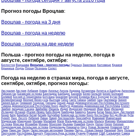
Вроцлав - погода сегодня 7 августа 2026 года
Прогноз погоды Вроцлав
:
Вроцлав - погода на 3 дня
Вроцлав - погода на неделю
Вроцлав - погода на две недели
Польша - прогноз погоды на неделю, погода в
августе, сентябре, октябре
:
Белосток
Варшава
Вроцлав - прогноз погоды
Гданьск
Закопане
Катовице
Краков
Крыница
Лодзь
Плоцк
Познань
Сопот
Погода на неделю в странах мира, погода в августе,
сентябре, октябре, прогноз погоды
:
Австралия
Австрия
Албания
Алжир
Ангилья
Ангола
Андорра
Антарктика
Антигуа и Барбуда
Аргентина
Афганистан
Багамские острова
Бангладеш
Барбадос
Бахрейн
Белиз
Бельгия
Бенин
Болгария
Боливия
Босния и Герцеговина
Ботсвана
Бразилия
Бруней
Буркина-Фасо
Бурунди
Бутан
Ватикан
Великобритания
Венгрия
Венесуэла
Вьетнам
Габон
Гаити
Гайана
Гамбия
Гана
Гватемала
Гвинея
Гвинея-Бисау
Германия
Гондурас
Гренада
Греция
Дания
Демократическая Республика Восточного
Тимора
Демократической Республики Конго
Джибути
Доминика
Доминиканская Республика
Египет
Замбия
Западная Сахара
Зимбабве
Израиль
Индия
Индонезия
Иордания
Ирак
Иран
Ирландия
Исландия
Испания
Италия
Йемен
Кабо-Верде
Камбоджа
Камерун
Канада
Катар
Квинсленд, Австралия
Кения
Кипр
Кирибати
Китай
Китайр
Колумбия
Коморские острова
Конго
Коста-Рика
Кот-де-Ивуар
Куба
Кувейт
Лаос
Лесото
Либерия
Ливан
Ливия
Лихтенштейн
Люксембург
Маврикий
Мавритания
Мадагаскар
Македония
Малави
Малайзия
Мали
Мальдивские острова
Мальта
Марокко
Маршалловы
Острова
Мексика
Мозамбик
Монако
Монголия
Мьянма
Намибия
Науру
Непал
Нигер
Нигерия
Нидерландские Антильские острова
Нидерланды
Никарагуа
Ниуэ
Новая Зеландия
Норвегия
ОАЭ
Оман
Пакистан
Палау
Палестинская автономия
Панама
Папуа - Новая Гвинея
Парагвай
Перу
Польша
Португалия
Республика Вануату
Роротонга Кука острова
Руанда
Румыния
США
Сальвадор
Самоа