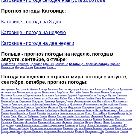
Катовице - погода сегодня 9 августа 2026 года
Прогноз погоды Катовице
:
Катовице - погода на 3 дня
Катовице - погода на неделю
Катовице - погода на две недели
Польша - прогноз погоды на неделю, погода в
августе, сентябре, октябре
:
Белосток
Варшава
Вроцлав
Гданьск
Закопане
Катовице - прогноз погоды
Краков
Крыница
Лодзь
Плоцк
Познань
Сопот
Погода на неделю в странах мира, погода в августе,
сентябре, октябре, прогноз погоды
:
Австралия
Австрия
Албания
Алжир
Ангилья
Ангола
Андорра
Антарктика
Антигуа и Барбуда
Аргентина
Афганистан
Багамские острова
Бангладеш
Барбадос
Бахрейн
Белиз
Бельгия
Бенин
Болгария
Боливия
Босния и Герцеговина
Ботсвана
Бразилия
Бруней
Буркина-Фасо
Бурунди
Бутан
Ватикан
Великобритания
Венгрия
Венесуэла
Вьетнам
Габон
Гаити
Гайана
Гамбия
Гана
Гватемала
Гвинея
Гвинея-Бисау
Германия
Гондурас
Гренада
Греция
Дания
Демократическая Республика Восточного
Тимора
Демократической Республики Конго
Джибути
Доминика
Доминиканская Республика
Египет
Замбия
Западная Сахара
Зимбабве
Израиль
Индия
Индонезия
Иордания
Ирак
Иран
Ирландия
Исландия
Испания
Италия
Йемен
Кабо-Верде
Камбоджа
Камерун
Канада
Катар
Квинсленд, Австралия
Кения
Кипр
Кирибати
Китай
Китайр
Колумбия
Коморские острова
Конго
Коста-Рика
Кот-де-Ивуар
Куба
Кувейт
Лаос
Лесото
Либерия
Ливан
Ливия
Лихтенштейн
Люксембург
Маврикий
Мавритания
Мадагаскар
Македония
Малави
Малайзия
Мали
Мальдивские острова
Мальта
Марокко
Маршалловы
Острова
Мексика
Мозамбик
Монако
Монголия
Мьянма
Намибия
Науру
Непал
Нигер
Нигерия
Нидерландские Антильские острова
Нидерланды
Никарагуа
Ниуэ
Новая Зеландия
Норвегия
ОАЭ
Оман
Пакистан
Палау
Палестинская автономия
Панама
Папуа - Новая Гвинея
Парагвай
Перу
Польша
Португалия
Республика Вануату
Роротонга Кука острова
Руанда
Румыния
США
Сальвадор
Самоа