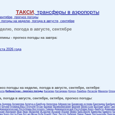
ТАКСИ
, трансферы в аэропорты
сентябре, прогноз погоды
 погоды на неделю, погода в августе, сентябре
еделю, погода в августе, сентябре
ппины - прогноз погоды на завтра:
уста 2026 года
оз погоды на неделю, погода в августе, сентябре, октябре
:
нта
Кабанатуан - прогноз погоды
Калапан
Катарман
Корон
Ламбиа
Легаспи
Манила
Олон
, погода в августе, сентябре, октябре, прогноз погоды
:
ла
Андорра
Антарктика
Антигуа и Барбуда
Аргентина
Афганистан
Багамские острова
Бангладеш
Барбадо
я
Бруней
Буркина-Фасо
Бурунди
Бутан
Ватикан
Великобритания
Венгрия
Венесуэла
Вьетнам
Габон
Гаи
Демократическая Республика Восточного Тимора
Демократической Республики Конго
Джибути
Доминика
езия
Иордания
Ирак
Иран
Ирландия
Исландия
Испания
Италия
Йемен
Кабо-Верде
Камбоджа
Камерун
Ка
ова
Конго
Коста-Рика
Кот-де-Ивуар
Куба
Кувейт
Лаос
Лесото
Либерия
Ливан
Ливия
Лихтенштейн
Люксем