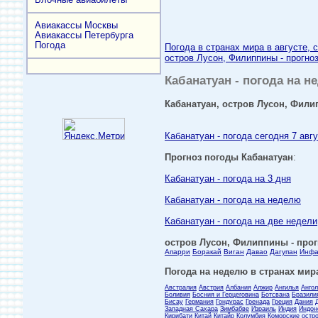
Авиакассы Москвы
Авиакассы Петербурга
Погода
Погода в странах мира в августе, 
остров Лусон, Филиппины - прогноз
Кабанатуан - погода на н
Кабанатуан, остров Лусон, Фили
Кабанатуан - погода сегодня 7 авг
Прогноз погоды Кабанатуан
:
Кабанатуан - погода на 3 дня
Кабанатуан - погода на неделю
Кабанатуан - погода на две недели
остров Лусон, Филиппины - прогн
Апарри
Боракай
Виган
Давао
Дагупан
Инфа
Погода на неделю в странах мира
Австралия
Австрия
Албания
Алжир
Ангилья
Анго
Боливия
Босния и Герцеговина
Ботсвана
Бразили
Бисау
Германия
Гондурас
Гренада
Греция
Дания
Западная Сахара
Зимбабве
Израиль
Индия
Индон
Кирибати
Китай
Китайр
Колумбия
Коморские остр