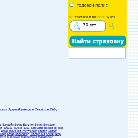
гапо
Пуэрто-Принцеса
Сан-Хосе
Себу
с
Бахрейн
Белиз
Бельгия
Бенин
Болгария
ти
Гайана
Гамбия
Гана
Гватемала
Гвинея
Гвинея-
Доминиканская Республика
Египет
Замбия
нада
Катар
Квинсленд, Австралия
Кения
Кипр
бург
Маврикий
Мавритания
Мадагаскар