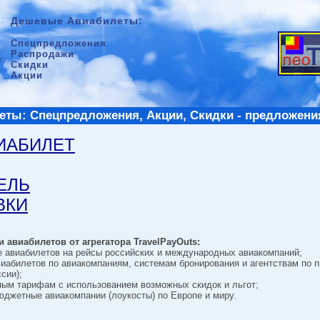
Дешевые Авиабилеты:
Спецпредложения
Распродажи
Скидки
Акции
ты: Спецпредложения, Акции, Скидки - предложени
ВИАБИЛЕТ
ТЕЛЬ
ВКИ
 авиабилетов от агрегатора TravelPayOuts:
е авиабилетов на рейсы российских и международных авиакомпаний;
виабилетов по авиакомпаниям, системам бронирования и агентствам по 
сии);
ным тарифам с использованием возможных скидок и льгот;
джетные авиакомпании (лоукосты) по Европе и миру.