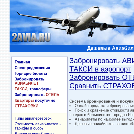
Дешевые Авиабиле
Забронировать А
Главная
ТАКСИ в аэропорт
Спецпредложения
Горящие билеты
Забронировать О
Забронировать
АВИАБИЛЕТ
Сравнить СТРАХО
ТАКСИ
, трансферы
Забронировать
ОТЕЛЬ
Квартиры
посуточно
Система бронирования и покупки
Онлайн продажа и бронировани
СТРАХОВКИ
Поиск и сравнение стоимости а
продаж в большинстве городов Рос
Типы авиаперевозок
Авиабилеты по наиболее выгод
Дешевые авиабилеты на низкобю
Стоимость авиабилетов -
тарифы и сборы
Блочные авиабилеты