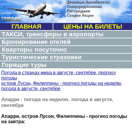
Дешевые Авиабилеты:
Спецпредложения
Распродажи
Скидки Акции
ГЛАВНАЯ
ЦЕНЫ НА БИЛЕТЫ
ТАКСИ, трансферы в аэропорты
Бронирование отелей
Квартиры посуточно
Туристические страховки
Горящие туры
Погода в странах мира в августе, сентябре, прогноз
погоды
остров Лусон, Филиппины - прогноз погоды на неделю,
погода в августе, сентябре
Апарри - погода на неделю, погода в августе,
сентябре
Апарри, остров Лусон, Филиппины - прогноз погоды
на завтра: