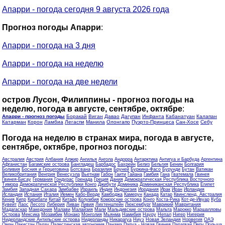
Апарри - погода сегодня 9 августа 2026 года
Прогноз погоды Апарри
:
Апарри - погода на 3 дня
Апарри - погода на неделю
Апарри - погода на две недели
остров Лусон, Филиппины - прогноз погоды на
неделю, погода в августе, сентябре, октябре
:
Апарри - прогноз погоды
Боракай
Виган
Давао
Дагупан
Инфанта
Кабанатуан
Калапан
Катарман
Корон
Ламбиа
Легаспи
Манила
Олонгапо
Пуэрто-Принцеса
Сан-Хосе
Себу
Погода на неделю в странах мира, погода в августе,
сентябре, октябре, прогноз погоды
:
Австралия
Австрия
Албания
Алжир
Ангилья
Ангола
Андорра
Антарктика
Антигуа и Барбуда
Аргентина
Афганистан
Багамские острова
Бангладеш
Барбадос
Бахрейн
Белиз
Бельгия
Бенин
Болгария
Боливия
Босния и Герцеговина
Ботсвана
Бразилия
Бруней
Буркина-Фасо
Бурунди
Бутан
Ватикан
Великобритания
Венгрия
Венесуэла
Вьетнам
Габон
Гаити
Гайана
Гамбия
Гана
Гватемала
Гвинея
Гвинея-Бисау
Германия
Гондурас
Гренада
Греция
Дания
Демократическая Республика Восточного
Тимора
Демократической Республики Конго
Джибути
Доминика
Доминиканская Республика
Египет
Замбия
Западная Сахара
Зимбабве
Израиль
Индия
Индонезия
Иордания
Ирак
Иран
Ирландия
Исландия
Испания
Италия
Йемен
Кабо-Верде
Камбоджа
Камерун
Канада
Катар
Квинсленд, Австралия
Кения
Кипр
Кирибати
Китай
Китайр
Колумбия
Коморские острова
Конго
Коста-Рика
Кот-де-Ивуар
Куба
Кувейт
Лаос
Лесото
Либерия
Ливан
Ливия
Лихтенштейн
Люксембург
Маврикий
Мавритания
Мадагаскар
Македония
Малави
Малайзия
Мали
Мальдивские острова
Мальта
Марокко
Маршалловы
Острова
Мексика
Мозамбик
Монако
Монголия
Мьянма
Намибия
Науру
Непал
Нигер
Нигерия
Нидерландские Антильские острова
Нидерланды
Никарагуа
Ниуэ
Новая Зеландия
Норвегия
ОАЭ
Оман
Пакистан
Палау
Палестинская автономия
Панама
Папуа - Новая Гвинея
Парагвай
Перу
Польша