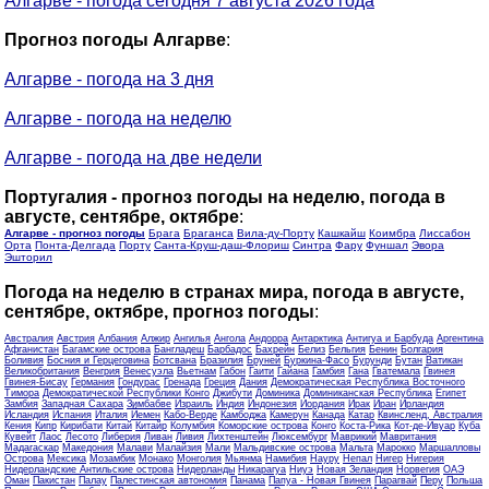
Алгарве - погода сегодня 7 августа 2026 года
Прогноз погоды Алгарве
:
Алгарве - погода на 3 дня
Алгарве - погода на неделю
Алгарве - погода на две недели
Португалия - прогноз погоды на неделю, погода в
августе, сентябре, октябре
:
Алгарве - прогноз погоды
Брага
Браганса
Вила-ду-Порту
Кашкайш
Коимбра
Лиссабон
Орта
Понта-Делгада
Порту
Санта-Круш-даш-Флориш
Синтра
Фару
Фуншал
Эвора
Эшторил
Погода на неделю в странах мира, погода в августе,
сентябре, октябре, прогноз погоды
:
Австралия
Австрия
Албания
Алжир
Ангилья
Ангола
Андорра
Антарктика
Антигуа и Барбуда
Аргентина
Афганистан
Багамские острова
Бангладеш
Барбадос
Бахрейн
Белиз
Бельгия
Бенин
Болгария
Боливия
Босния и Герцеговина
Ботсвана
Бразилия
Бруней
Буркина-Фасо
Бурунди
Бутан
Ватикан
Великобритания
Венгрия
Венесуэла
Вьетнам
Габон
Гаити
Гайана
Гамбия
Гана
Гватемала
Гвинея
Гвинея-Бисау
Германия
Гондурас
Гренада
Греция
Дания
Демократическая Республика Восточного
Тимора
Демократической Республики Конго
Джибути
Доминика
Доминиканская Республика
Египет
Замбия
Западная Сахара
Зимбабве
Израиль
Индия
Индонезия
Иордания
Ирак
Иран
Ирландия
Исландия
Испания
Италия
Йемен
Кабо-Верде
Камбоджа
Камерун
Канада
Катар
Квинсленд, Австралия
Кения
Кипр
Кирибати
Китай
Китайр
Колумбия
Коморские острова
Конго
Коста-Рика
Кот-де-Ивуар
Куба
Кувейт
Лаос
Лесото
Либерия
Ливан
Ливия
Лихтенштейн
Люксембург
Маврикий
Мавритания
Мадагаскар
Македония
Малави
Малайзия
Мали
Мальдивские острова
Мальта
Марокко
Маршалловы
Острова
Мексика
Мозамбик
Монако
Монголия
Мьянма
Намибия
Науру
Непал
Нигер
Нигерия
Нидерландские Антильские острова
Нидерланды
Никарагуа
Ниуэ
Новая Зеландия
Норвегия
ОАЭ
Оман
Пакистан
Палау
Палестинская автономия
Панама
Папуа - Новая Гвинея
Парагвай
Перу
Польша