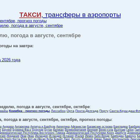
ТАКСИ
, трансферы в аэропорты
сентябре, прогноз погоды
делю, погода в августе, сентябре
лю, погода в августе, сентябре
огоды на завтра:
а 2026 года
неделю, погода в августе, сентябре, октябре
:
шкайш
Коимбра - прогноз погоды
Лиссабон
Орта
Понта-Делгада
Порту
Санта-Круш-даш-Ф
, погода в августе, сентябре, октябре, прогноз погоды
:
ла
Андорра
Антарктика
Антигуа и Барбуда
Аргентина
Афганистан
Багамские острова
Бангладеш
Барбадо
я
Бруней
Буркина-Фасо
Бурунди
Бутан
Ватикан
Великобритания
Венгрия
Венесуэла
Вьетнам
Габон
Гаи
Демократическая Республика Восточного Тимора
Демократической Республики Конго
Джибути
Доминика
езия
Иордания
Ирак
Иран
Ирландия
Исландия
Испания
Италия
Йемен
Кабо-Верде
Камбоджа
Камерун
Ка
ова
Конго
Коста-Рика
Кот-де-Ивуар
Куба
Кувейт
Лаос
Лесото
Либерия
Ливан
Ливия
Лихтенштейн
Люксем