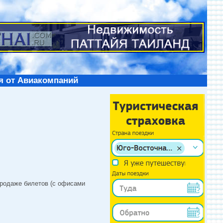
я от Авиакомпаний
продаже билетов (с офисами