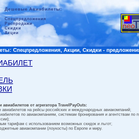
Дешевые Авиабилеты:
Спецпредложения
Распродажи
Скидки
Акции
ты: Спецпредложения, Акции, Скидки - предложени
ВИАБИЛЕТ
ТЕЛЬ
ВКИ
 авиабилетов от агрегатора TravelPayOuts:
е авиабилетов на рейсы российских и международных авиакомпаний;
виабилетов по авиакомпаниям, системам бронирования и агентствам по 
сии);
ным тарифам с использованием возможных скидок и льгот;
джетные авиакомпании (лоукосты) по Европе и миру.