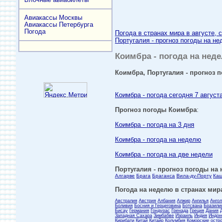
Авиакассы Москвы
Авиакассы Петербурга
Погода
Погода в странах мира в августе, 
Португалия - прогноз погоды на не
Коимбра - погода на неде
Коимбра, Португалия - прогноз п
Коимбра - погода сегодня 7 август
Прогноз погоды Коимбра
:
Коимбра - погода на 3 дня
Коимбра - погода на неделю
Коимбра - погода на две недели
Португалия - прогноз погоды на 
Алгарве
Брага
Браганса
Вила-ду-Порту
Ка
Погода на неделю в странах мира
Австралия
Австрия
Албания
Алжир
Ангилья
Анго
Боливия
Босния и Герцеговина
Ботсвана
Бразили
Бисау
Германия
Гондурас
Гренада
Греция
Дания
Западная Сахара
Зимбабве
Израиль
Индия
Индон
Кирибати
Китай
Китайр
Колумбия
Коморские остр