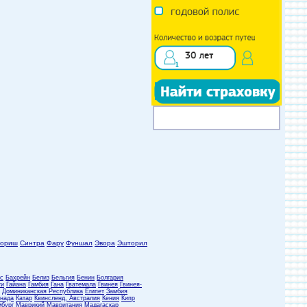
лориш
Синтра
Фару
Фуншал
Эвора
Эшторил
с
Бахрейн
Белиз
Бельгия
Бенин
Болгария
ти
Гайана
Гамбия
Гана
Гватемала
Гвинея
Гвинея-
Доминиканская Республика
Египет
Замбия
нада
Катар
Квинсленд, Австралия
Кения
Кипр
бург
Маврикий
Мавритания
Мадагаскар