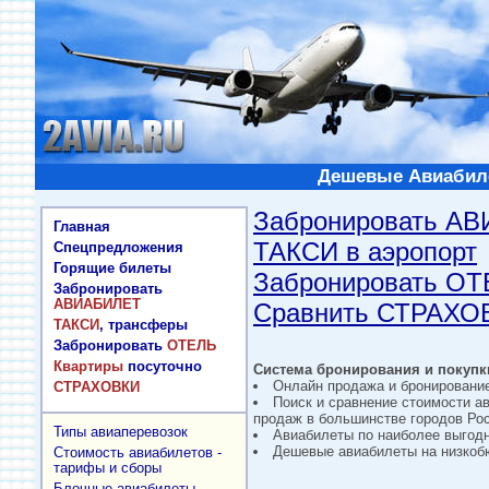
Дешевые Авиабиле
Забронировать А
Главная
ТАКСИ в аэропорт
Спецпредложения
Горящие билеты
Забронировать О
Забронировать
АВИАБИЛЕТ
Сравнить СТРАХО
ТАКСИ
, трансферы
Забронировать
ОТЕЛЬ
Квартиры
посуточно
Система бронирования и покупки
Онлайн продажа и бронировани
СТРАХОВКИ
Поиск и сравнение стоимости а
продаж в большинстве городов Рос
Типы авиаперевозок
Авиабилеты по наиболее выгод
Дешевые авиабилеты на низкобю
Стоимость авиабилетов -
тарифы и сборы
Блочные авиабилеты