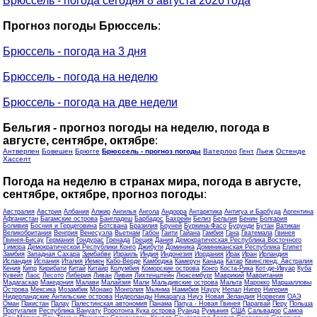
Брюссель - погода сегодня 8 августа 2026 года
Прогноз погоды Брюссель
:
Брюссель - погода на 3 дня
Брюссель - погода на неделю
Брюссель - погода на две недели
Бельгия - прогноз погоды на неделю, погода в
августе, сентябре, октябре
:
Антверпен
Бовешен
Брюгге
Брюссель - прогноз погоды
Ватерлоо
Гент
Льеж
Остенде
Хасселт
Погода на неделю в странах мира, погода в августе,
сентябре, октябре, прогноз погоды
:
Австралия
Австрия
Албания
Алжир
Ангилья
Ангола
Андорра
Антарктика
Антигуа и Барбуда
Аргентина
Афганистан
Багамские острова
Бангладеш
Барбадос
Бахрейн
Белиз
Бельгия
Бенин
Болгария
Боливия
Босния и Герцеговина
Ботсвана
Бразилия
Бруней
Буркина-Фасо
Бурунди
Бутан
Ватикан
Великобритания
Венгрия
Венесуэла
Вьетнам
Габон
Гаити
Гайана
Гамбия
Гана
Гватемала
Гвинея
Гвинея-Бисау
Германия
Гондурас
Гренада
Греция
Дания
Демократическая Республика Восточного
Тимора
Демократической Республики Конго
Джибути
Доминика
Доминиканская Республика
Египет
Замбия
Западная Сахара
Зимбабве
Израиль
Индия
Индонезия
Иордания
Ирак
Иран
Ирландия
Исландия
Испания
Италия
Йемен
Кабо-Верде
Камбоджа
Камерун
Канада
Катар
Квинсленд, Австралия
Кения
Кипр
Кирибати
Китай
Китайр
Колумбия
Коморские острова
Конго
Коста-Рика
Кот-де-Ивуар
Куба
Кувейт
Лаос
Лесото
Либерия
Ливан
Ливия
Лихтенштейн
Люксембург
Маврикий
Мавритания
Мадагаскар
Македония
Малави
Малайзия
Мали
Мальдивские острова
Мальта
Марокко
Маршалловы
Острова
Мексика
Мозамбик
Монако
Монголия
Мьянма
Намибия
Науру
Непал
Нигер
Нигерия
Нидерландские Антильские острова
Нидерланды
Никарагуа
Ниуэ
Новая Зеландия
Норвегия
ОАЭ
Оман
Пакистан
Палау
Палестинская автономия
Панама
Папуа - Новая Гвинея
Парагвай
Перу
Польша
Португалия
Республика Вануату
Роротонга Кука острова
Руанда
Румыния
США
Сальвадор
Самоа