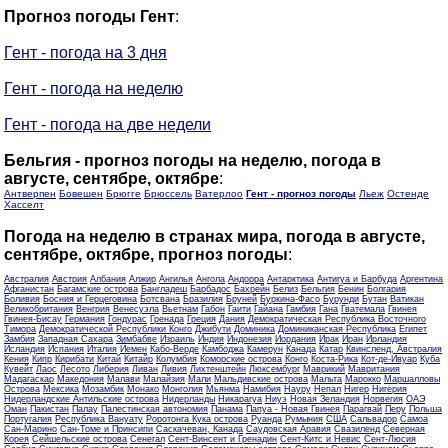
Прогноз погоды Гент
:
Гент - погода на 3 дня
Гент - погода на неделю
Гент - погода на две недели
Бельгия - прогноз погоды на неделю, погода в
августе, сентябре, октябре
:
Антверпен
Бовешен
Брюгге
Брюссель
Ватерлоо
Гент - прогноз погоды
Льеж
Остенде
Хасселт
Погода на неделю в странах мира, погода в августе,
сентябре, октябре, прогноз погоды
:
Австралия
Австрия
Албания
Алжир
Ангилья
Ангола
Андорра
Антарктика
Антигуа и Барбуда
Аргентина
Афганистан
Багамские острова
Бангладеш
Барбадос
Бахрейн
Белиз
Бельгия
Бенин
Болгария
Боливия
Босния и Герцеговина
Ботсвана
Бразилия
Бруней
Буркина-Фасо
Бурунди
Бутан
Ватикан
Великобритания
Венгрия
Венесуэла
Вьетнам
Габон
Гаити
Гайана
Гамбия
Гана
Гватемала
Гвинея
Гвинея-Бисау
Германия
Гондурас
Гренада
Греция
Дания
Демократическая Республика Восточного
Тимора
Демократической Республики Конго
Джибути
Доминика
Доминиканская Республика
Египет
Замбия
Западная Сахара
Зимбабве
Израиль
Индия
Индонезия
Иордания
Ирак
Иран
Ирландия
Исландия
Испания
Италия
Йемен
Кабо-Верде
Камбоджа
Камерун
Канада
Катар
Квинсленд, Австралия
Кения
Кипр
Кирибати
Китай
Китайр
Колумбия
Коморские острова
Конго
Коста-Рика
Кот-де-Ивуар
Куба
Кувейт
Лаос
Лесото
Либерия
Ливан
Ливия
Лихтенштейн
Люксембург
Маврикий
Мавритания
Мадагаскар
Македония
Малави
Малайзия
Мали
Мальдивские острова
Мальта
Марокко
Маршалловы
Острова
Мексика
Мозамбик
Монако
Монголия
Мьянма
Намибия
Науру
Непал
Нигер
Нигерия
Нидерландские Антильские острова
Нидерланды
Никарагуа
Ниуэ
Новая Зеландия
Норвегия
ОАЭ
Оман
Пакистан
Палау
Палестинская автономия
Панама
Папуа - Новая Гвинея
Парагвай
Перу
Польша
Португалия
Республика Вануату
Роротонга Кука острова
Руанда
Румыния
США
Сальвадор
Самоа
Сан-Марино
Сан-Томе и Принсипи
Саскачеван, Канада
Саудовская Аравия
Свазиленд
Северная
Корея
Сейшельские острова
Сенегал
Сент-Винсент и Гренадин
Сент-Китс и Невис
Сент-Люсия