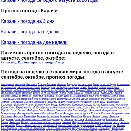
Карачи - погода сегодня 8 августа 2026 года
Прогноз погоды Карачи
:
Карачи - погода на 3 дня
Карачи - погода на неделю
Карачи - погода на две недели
Пакистан - прогноз погоды на неделю, погода в
августе, сентябре, октябре
:
Исламабад
Карачи - прогноз погоды
Лахор
Погода на неделю в странах мира, погода в августе,
сентябре, октябре, прогноз погоды
:
Австралия
Австрия
Албания
Алжир
Ангилья
Ангола
Андорра
Антарктика
Антигуа и Барбуда
Аргентина
Афганистан
Багамские острова
Бангладеш
Барбадос
Бахрейн
Белиз
Бельгия
Бенин
Болгария
Боливия
Босния и Герцеговина
Ботсвана
Бразилия
Бруней
Буркина-Фасо
Бурунди
Бутан
Ватикан
Великобритания
Венгрия
Венесуэла
Вьетнам
Габон
Гаити
Гайана
Гамбия
Гана
Гватемала
Гвинея
Гвинея-Бисау
Германия
Гондурас
Гренада
Греция
Дания
Демократическая Республика Восточного
Тимора
Демократической Республики Конго
Джибути
Доминика
Доминиканская Республика
Египет
Замбия
Западная Сахара
Зимбабве
Израиль
Индия
Индонезия
Иордания
Ирак
Иран
Ирландия
Исландия
Испания
Италия
Йемен
Кабо-Верде
Камбоджа
Камерун
Канада
Катар
Квинсленд, Австралия
Кения
Кипр
Кирибати
Китай
Китайр
Колумбия
Коморские острова
Конго
Коста-Рика
Кот-де-Ивуар
Куба
Кувейт
Лаос
Лесото
Либерия
Ливан
Ливия
Лихтенштейн
Люксембург
Маврикий
Мавритания
Мадагаскар
Македония
Малави
Малайзия
Мали
Мальдивские острова
Мальта
Марокко
Маршалловы
Острова
Мексика
Мозамбик
Монако
Монголия
Мьянма
Намибия
Науру
Непал
Нигер
Нигерия
Нидерландские Антильские острова
Нидерланды
Никарагуа
Ниуэ
Новая Зеландия
Норвегия
ОАЭ
Оман
Пакистан
Палау
Палестинская автономия
Панама
Папуа - Новая Гвинея
Парагвай
Перу
Польша
Португалия
Республика Вануату
Роротонга Кука острова
Руанда
Румыния
США
Сальвадор
Самоа
Сан-Марино
Сан-Томе и Принсипи
Саскачеван, Канада
Саудовская Аравия
Свазиленд
Северная