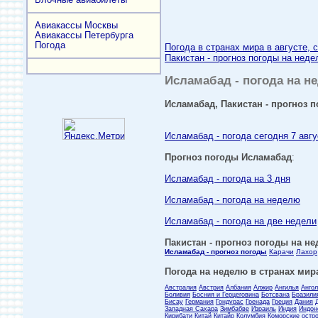
Авиакассы Москвы
Авиакассы Петербурга
Погода
Погода в странах мира в августе, 
Пакистан - прогноз погоды на неде
Исламабад - погода на не
Исламабад, Пакистан - прогноз п
Исламабад - погода сегодня 7 авгу
Прогноз погоды Исламабад
:
Исламабад - погода на 3 дня
Исламабад - погода на неделю
Исламабад - погода на две недели
Пакистан - прогноз погоды на не
Исламабад - прогноз погоды
Карачи
Лахор
Погода на неделю в странах мира
Австралия
Австрия
Албания
Алжир
Ангилья
Анго
Боливия
Босния и Герцеговина
Ботсвана
Бразили
Бисау
Германия
Гондурас
Гренада
Греция
Дания
Западная Сахара
Зимбабве
Израиль
Индия
Индон
Кирибати
Китай
Китайр
Колумбия
Коморские остр