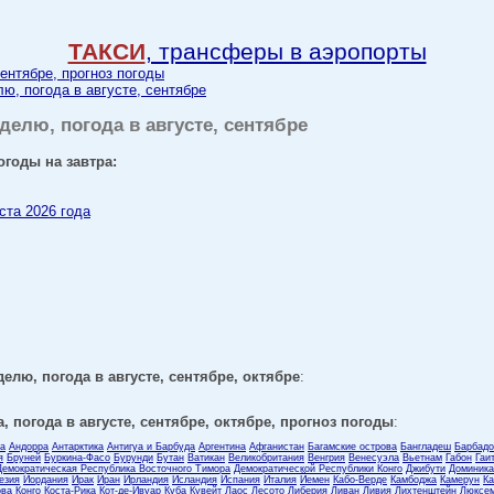
ТАКСИ
, трансферы в аэропорты
сентябре, прогноз погоды
лю, погода в августе, сентябре
делю, погода в августе, сентябре
огоды на завтра:
ста 2026 года
делю, погода в августе, сентябре, октябре
:
, погода в августе, сентябре, октябре, прогноз погоды
:
ла
Андорра
Антарктика
Антигуа и Барбуда
Аргентина
Афганистан
Багамские острова
Бангладеш
Барбадо
я
Бруней
Буркина-Фасо
Бурунди
Бутан
Ватикан
Великобритания
Венгрия
Венесуэла
Вьетнам
Габон
Гаи
Демократическая Республика Восточного Тимора
Демократической Республики Конго
Джибути
Доминика
езия
Иордания
Ирак
Иран
Ирландия
Исландия
Испания
Италия
Йемен
Кабо-Верде
Камбоджа
Камерун
Ка
ова
Конго
Коста-Рика
Кот-де-Ивуар
Куба
Кувейт
Лаос
Лесото
Либерия
Ливан
Ливия
Лихтенштейн
Люксем