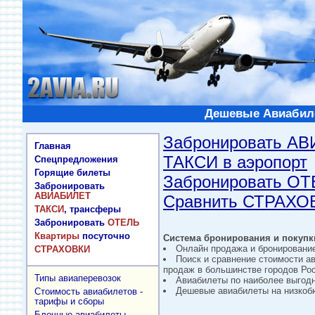
Дешевые Авиабиле
Забронировать А
Главная
ТАКСИ в аэропорт
Спецпредложения
Горящие билеты
Забронировать О
Забронировать
АВИАБИЛЕТ
Сравнить СТРАХО
ТАКСИ
, трансферы
Забронировать
ОТЕЛЬ
Квартиры
посуточно
Система бронирования и покупки
Онлайн продажа и бронировани
СТРАХОВКИ
Поиск и сравнение стоимости а
продаж в большинстве городов Рос
Типы авиаперевозок
Авиабилеты по наиболее выгод
Дешевые авиабилеты на низкобю
Стоимость авиабилетов -
тарифы и сборы
Блочные авиабилеты