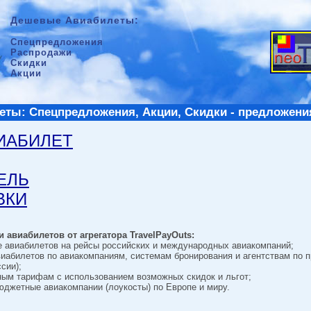
Дешевые Авиабилеты:
Спецпредложения
Распродажи
Скидки
Акции
ты: Спецпредложения, Акции, Скидки - предложени
ВИАБИЛЕТ
ТЕЛЬ
ВКИ
 авиабилетов от агрегатора TravelPayOuts:
е авиабилетов на рейсы российских и международных авиакомпаний;
виабилетов по авиакомпаниям, системам бронирования и агентствам по 
сии);
ным тарифам с использованием возможных скидок и льгот;
джетные авиакомпании (лоукосты) по Европе и миру.