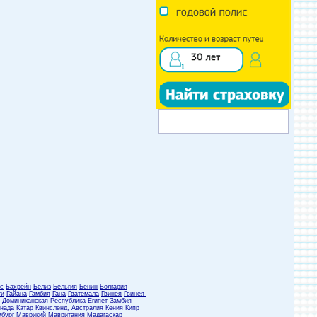
с
Бахрейн
Белиз
Бельгия
Бенин
Болгария
ти
Гайана
Гамбия
Гана
Гватемала
Гвинея
Гвинея-
Доминиканская Республика
Египет
Замбия
нада
Катар
Квинсленд, Австралия
Кения
Кипр
бург
Маврикий
Мавритания
Мадагаскар