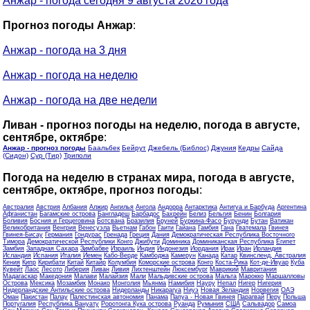
Анжар - погода сегодня 9 августа 2026 года
Прогноз погоды Анжар
:
Анжар - погода на 3 дня
Анжар - погода на неделю
Анжар - погода на две недели
Ливан - прогноз погоды на неделю, погода в августе,
сентябре, октябре
:
Анжар - прогноз погоды
Баальбек
Бейрут
Джебель (Библос)
Джуния
Кедры
Сайда
(Сидон)
Сур (Тир)
Триполи
Погода на неделю в странах мира, погода в августе,
сентябре, октябре, прогноз погоды
:
Австралия
Австрия
Албания
Алжир
Ангилья
Ангола
Андорра
Антарктика
Антигуа и Барбуда
Аргентина
Афганистан
Багамские острова
Бангладеш
Барбадос
Бахрейн
Белиз
Бельгия
Бенин
Болгария
Боливия
Босния и Герцеговина
Ботсвана
Бразилия
Бруней
Буркина-Фасо
Бурунди
Бутан
Ватикан
Великобритания
Венгрия
Венесуэла
Вьетнам
Габон
Гаити
Гайана
Гамбия
Гана
Гватемала
Гвинея
Гвинея-Бисау
Германия
Гондурас
Гренада
Греция
Дания
Демократическая Республика Восточного
Тимора
Демократической Республики Конго
Джибути
Доминика
Доминиканская Республика
Египет
Замбия
Западная Сахара
Зимбабве
Израиль
Индия
Индонезия
Иордания
Ирак
Иран
Ирландия
Исландия
Испания
Италия
Йемен
Кабо-Верде
Камбоджа
Камерун
Канада
Катар
Квинсленд, Австралия
Кения
Кипр
Кирибати
Китай
Китайр
Колумбия
Коморские острова
Конго
Коста-Рика
Кот-де-Ивуар
Куба
Кувейт
Лаос
Лесото
Либерия
Ливан
Ливия
Лихтенштейн
Люксембург
Маврикий
Мавритания
Мадагаскар
Македония
Малави
Малайзия
Мали
Мальдивские острова
Мальта
Марокко
Маршалловы
Острова
Мексика
Мозамбик
Монако
Монголия
Мьянма
Намибия
Науру
Непал
Нигер
Нигерия
Нидерландские Антильские острова
Нидерланды
Никарагуа
Ниуэ
Новая Зеландия
Норвегия
ОАЭ
Оман
Пакистан
Палау
Палестинская автономия
Панама
Папуа - Новая Гвинея
Парагвай
Перу
Польша
Португалия
Республика Вануату
Роротонга Кука острова
Руанда
Румыния
США
Сальвадор
Самоа