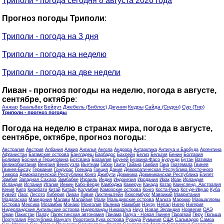
Триполи - погода сегодня 8 августа 2026 года
Прогноз погоды Триполи
:
Триполи - погода на 3 дня
Триполи - погода на неделю
Триполи - погода на две недели
Ливан - прогноз погоды на неделю, погода в августе,
сентябре, октябре
:
Анжар
Баальбек
Бейрут
Джебель (Библос)
Джуния
Кедры
Сайда (Сидон)
Сур (Тир)
Триполи - прогноз погоды
Погода на неделю в странах мира, погода в августе,
сентябре, октябре, прогноз погоды
:
Австралия
Австрия
Албания
Алжир
Ангилья
Ангола
Андорра
Антарктика
Антигуа и Барбуда
Аргентина
Афганистан
Багамские острова
Бангладеш
Барбадос
Бахрейн
Белиз
Бельгия
Бенин
Болгария
Боливия
Босния и Герцеговина
Ботсвана
Бразилия
Бруней
Буркина-Фасо
Бурунди
Бутан
Ватикан
Великобритания
Венгрия
Венесуэла
Вьетнам
Габон
Гаити
Гайана
Гамбия
Гана
Гватемала
Гвинея
Гвинея-Бисау
Германия
Гондурас
Гренада
Греция
Дания
Демократическая Республика Восточного
Тимора
Демократической Республики Конго
Джибути
Доминика
Доминиканская Республика
Египет
Замбия
Западная Сахара
Зимбабве
Израиль
Индия
Индонезия
Иордания
Ирак
Иран
Ирландия
Исландия
Испания
Италия
Йемен
Кабо-Верде
Камбоджа
Камерун
Канада
Катар
Квинсленд, Австралия
Кения
Кипр
Кирибати
Китай
Китайр
Колумбия
Коморские острова
Конго
Коста-Рика
Кот-де-Ивуар
Куба
Кувейт
Лаос
Лесото
Либерия
Ливан
Ливия
Лихтенштейн
Люксембург
Маврикий
Мавритания
Мадагаскар
Македония
Малави
Малайзия
Мали
Мальдивские острова
Мальта
Марокко
Маршалловы
Острова
Мексика
Мозамбик
Монако
Монголия
Мьянма
Намибия
Науру
Непал
Нигер
Нигерия
Нидерландские Антильские острова
Нидерланды
Никарагуа
Ниуэ
Новая Зеландия
Норвегия
ОАЭ
Оман
Пакистан
Палау
Палестинская автономия
Панама
Папуа - Новая Гвинея
Парагвай
Перу
Польша
Португалия
Республика Вануату
Роротонга Кука острова
Руанда
Румыния
США
Сальвадор
Самоа