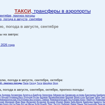
ТАКСИ
, трансферы в аэропорты
сентябре, прогноз погоды
ю, погода в августе, сентябре
ю, погода в августе, сентябре
ы на завтра:
 2026 года
елю, погода в августе, сентябре, октябре
:
й - прогноз погоды
Папа
Сегед
Тата
Шиофок
Эгер
, погода в августе, сентябре, октябре, прогноз погоды
:
ла
Андорра
Антарктика
Антигуа и Барбуда
Аргентина
Афганистан
Багамские острова
Бангладеш
Барбадо
я
Бруней
Буркина-Фасо
Бурунди
Бутан
Ватикан
Великобритания
Венгрия
Венесуэла
Вьетнам
Габон
Гаи
Демократическая Республика Восточного Тимора
Демократической Республики Конго
Джибути
Доминика
езия
Иордания
Ирак
Иран
Ирландия
Исландия
Испания
Италия
Йемен
Кабо-Верде
Камбоджа
Камерун
Ка
ова
Конго
Коста-Рика
Кот-де-Ивуар
Куба
Кувейт
Лаос
Лесото
Либерия
Ливан
Ливия
Лихтенштейн
Люксем