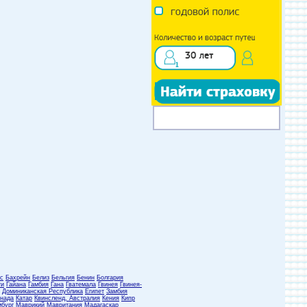
с
Бахрейн
Белиз
Бельгия
Бенин
Болгария
ти
Гайана
Гамбия
Гана
Гватемала
Гвинея
Гвинея-
Доминиканская Республика
Египет
Замбия
нада
Катар
Квинсленд, Австралия
Кения
Кипр
бург
Маврикий
Мавритания
Мадагаскар