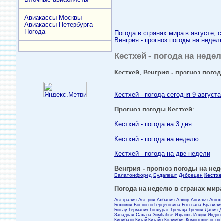
Авиакассы Москвы
Авиакассы Петербурга
Погода
Погода в странах мира в августе, 
Венгрия - прогноз погоды на недел
Кестхей - погода на недел
Кестхей, Венгрия - прогноз погод
Кестхей - погода сегодня 9 августа
Прогноз погоды Кестхей
:
Кестхей - погода на 3 дня
Кестхей - погода на неделю
Кестхей - погода на две недели
Венгрия - прогноз погоды на нед
Балатонфюред
Будапешт
Дебрецен
Кестхе
Погода на неделю в странах мира
Австралия
Австрия
Албания
Алжир
Ангилья
Анго
Боливия
Босния и Герцеговина
Ботсвана
Бразили
Бисау
Германия
Гондурас
Гренада
Греция
Дания
Западная Сахара
Зимбабве
Израиль
Индия
Индон
Кирибати
Китай
Китайр
Колумбия
Коморские остр