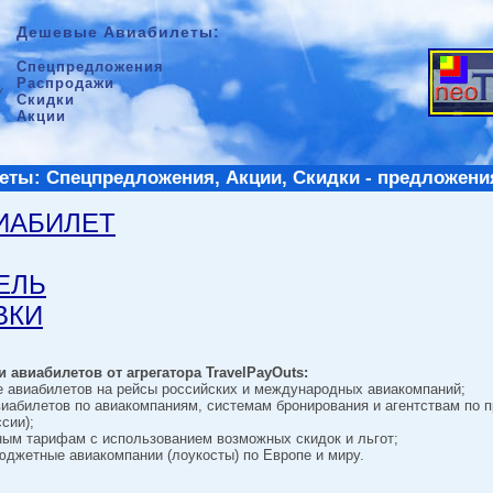
Дешевые Авиабилеты:
Спецпредложения
Распродажи
Скидки
Акции
ты: Спецпредложения, Акции, Скидки - предложени
ВИАБИЛЕТ
ТЕЛЬ
ВКИ
 авиабилетов от агрегатора TravelPayOuts:
е авиабилетов на рейсы российских и международных авиакомпаний;
виабилетов по авиакомпаниям, системам бронирования и агентствам по 
сии);
ным тарифам с использованием возможных скидок и льгот;
джетные авиакомпании (лоукосты) по Европе и миру.