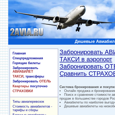
Дешевые Авиабиле
Забронировать А
Главная
ТАКСИ в аэропорт
Спецпредложения
Горящие билеты
Забронировать О
Забронировать
АВИАБИЛЕТ
Сравнить СТРАХО
ТАКСИ
, трансферы
Забронировать
ОТЕЛЬ
Квартиры
посуточно
Система бронирования и покупки
Онлайн продажа и бронировани
СТРАХОВКИ
Поиск и сравнение стоимости а
продаж в большинстве городов Рос
Типы авиаперевозок
Авиабилеты по наиболее выгод
Дешевые авиабилеты на низкобю
Стоимость авиабилетов -
тарифы и сборы
Блочные авиабилеты