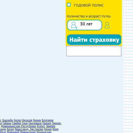
с
Бахрейн
Белиз
Бельгия
Бенин
Болгария
ти
Гайана
Гамбия
Гана
Гватемала
Гвинея
Гвинея-
Доминиканская Республика
Египет
Замбия
нада
Катар
Квинсленд, Австралия
Кения
Кипр
бург
Маврикий
Мавритания
Мадагаскар