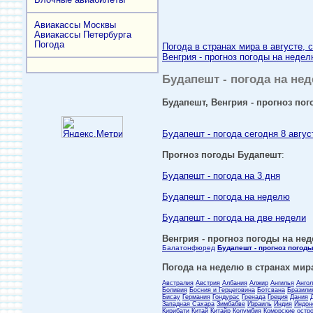
Авиакассы Москвы
Авиакассы Петербурга
Погода
Погода в странах мира в августе, 
Венгрия - прогноз погоды на недел
Будапешт - погода на нед
Будапешт, Венгрия - прогноз пог
Будапешт - погода сегодня 8 авгус
Прогноз погоды Будапешт
:
Будапешт - погода на 3 дня
Будапешт - погода на неделю
Будапешт - погода на две недели
Венгрия - прогноз погоды на нед
Балатонфюред
Будапешт - прогноз погод
Погода на неделю в странах мира
Австралия
Австрия
Албания
Алжир
Ангилья
Анго
Боливия
Босния и Герцеговина
Ботсвана
Бразили
Бисау
Германия
Гондурас
Гренада
Греция
Дания
Западная Сахара
Зимбабве
Израиль
Индия
Индон
Кирибати
Китай
Китайр
Колумбия
Коморские остр