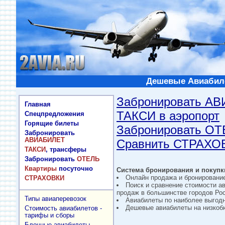
Дешевые Авиабиле
Забронировать А
Главная
ТАКСИ в аэропорт
Спецпредложения
Горящие билеты
Забронировать О
Забронировать
АВИАБИЛЕТ
Сравнить СТРАХО
ТАКСИ
, трансферы
Забронировать
ОТЕЛЬ
Квартиры
посуточно
Система бронирования и покупки
Онлайн продажа и бронировани
СТРАХОВКИ
Поиск и сравнение стоимости а
продаж в большинстве городов Рос
Типы авиаперевозок
Авиабилеты по наиболее выгод
Дешевые авиабилеты на низкобю
Стоимость авиабилетов -
тарифы и сборы
Блочные авиабилеты