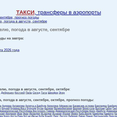
ТАКСИ
, трансферы в аэропорты
сентябре, прогноз погоды
ю, погода в августе, сентябре
елю, погода в августе, сентябре
оды на завтра:
та 2026 года
елю, погода в августе, сентябре, октябре
:
ы
Дебрецен
Кестхей
Папа
Сегед
Тата
Шиофок
Эгер
, погода в августе, сентябре, октябре, прогноз погоды
:
ла
Андорра
Антарктика
Антигуа и Барбуда
Аргентина
Афганистан
Багамские острова
Бангладеш
Барбадо
я
Бруней
Буркина-Фасо
Бурунди
Бутан
Ватикан
Великобритания
Венгрия
Венесуэла
Вьетнам
Габон
Гаи
Демократическая Республика Восточного Тимора
Демократической Республики Конго
Джибути
Доминика
езия
Иордания
Ирак
Иран
Ирландия
Исландия
Испания
Италия
Йемен
Кабо-Верде
Камбоджа
Камерун
Ка
ова
Конго
Коста-Рика
Кот-де-Ивуар
Куба
Кувейт
Лаос
Лесото
Либерия
Ливан
Ливия
Лихтенштейн
Люксем