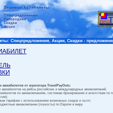
Дешевые Авиабилеты:
Спецпредложения
Распродажи
Скидки
Акции
ты: Спецпредложения, Акции, Скидки - предложени
ВИАБИЛЕТ
ТЕЛЬ
ВКИ
 авиабилетов от агрегатора TravelPayOuts:
е авиабилетов на рейсы российских и международных авиакомпаний;
виабилетов по авиакомпаниям, системам бронирования и агентствам по 
сии);
ным тарифам с использованием возможных скидок и льгот;
джетные авиакомпании (лоукосты) по Европе и миру.