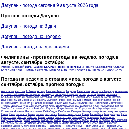
Дагупан - погода сегодня 9 августа 2026 года
Прогноз погоды Дагупан
:
Дагупан - погода на 3 дня
Дагупан - погода на неделю
Дагупан - погода на две недели
Филиппины - прогноз погоды на неделю, погода в
августе, сентябре, октябре
:
Апарри
Боракай
Виган
Давао
Дагупан - прогноз погоды
Инфанта
Кабанатуан
Калапан
Катарман
Корон
Ламбиа
Легаспи
Манила
Олонгапо
Пуэрто-Принцеса
Сан-Хосе
Себу
Погода на неделю в странах мира, погода в августе,
сентябре, октябре, прогноз погоды
:
Австралия
Австрия
Албания
Алжир
Ангилья
Ангола
Андорра
Антарктика
Антигуа и Барбуда
Аргентина
Афганистан
Багамские острова
Бангладеш
Барбадос
Бахрейн
Белиз
Бельгия
Бенин
Болгария
Боливия
Босния и Герцеговина
Ботсвана
Бразилия
Бруней
Буркина-Фасо
Бурунди
Бутан
Ватикан
Великобритания
Венгрия
Венесуэла
Вьетнам
Габон
Гаити
Гайана
Гамбия
Гана
Гватемала
Гвинея
Гвинея-Бисау
Германия
Гондурас
Гренада
Греция
Дания
Демократическая Республика Восточного
Тимора
Демократической Республики Конго
Джибути
Доминика
Доминиканская Республика
Египет
Замбия
Западная Сахара
Зимбабве
Израиль
Индия
Индонезия
Иордания
Ирак
Иран
Ирландия
Исландия
Испания
Италия
Йемен
Кабо-Верде
Камбоджа
Камерун
Канада
Катар
Квинсленд, Австралия
Кения
Кипр
Кирибати
Китай
Китайр
Колумбия
Коморские острова
Конго
Коста-Рика
Кот-де-Ивуар
Куба
Кувейт
Лаос
Лесото
Либерия
Ливан
Ливия
Лихтенштейн
Люксембург
Маврикий
Мавритания
Мадагаскар
Македония
Малави
Малайзия
Мали
Мальдивские острова
Мальта
Марокко
Маршалловы
Острова
Мексика
Мозамбик
Монако
Монголия
Мьянма
Намибия
Науру
Непал
Нигер
Нигерия
Нидерландские Антильские острова
Нидерланды
Никарагуа
Ниуэ
Новая Зеландия
Норвегия
ОАЭ
Оман
Пакистан
Палау
Палестинская автономия
Панама
Папуа - Новая Гвинея
Парагвай
Перу
Польша