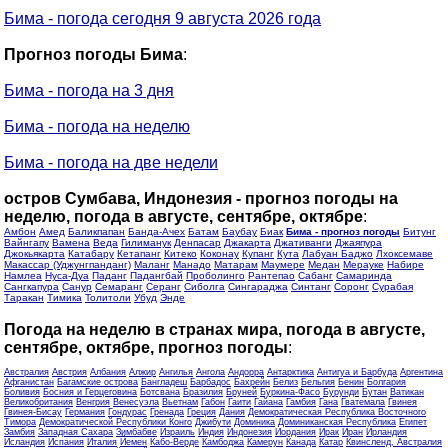
Бима - погода сегодня 9 августа 2026 года
Прогноз погоды Бима
:
Бима - погода на 3 дня
Бима - погода на неделю
Бима - погода на две недели
остров Сумбава, Индонезия - прогноз погоды на
неделю, погода в августе, сентябре, октябре
:
Амбон
Амед
Баликпапан
Банда-Ачех
Батам
Баубау
Биак
Бима - прогноз погоды
Битунг
Вайнгапу
Вамена
Веда
Гилиманук
Денпасар
Джакарта
Джативанги
Джаяпура
Джокьякарта
Катабару
Кетапанг
Китеко
Коконау
Купанг
Кута
Лабуан Баджо
Лхоксемаве
Макассар (Уджунгпанданг)
Маланг
Манадо
Матарам
Маумере
Медан
Мерауке
Набире
Намлеа
Нуса-Дуа
Паданг
Падангбай
Проболинго
Рантепао
Сабанг
Самаринда
Сангкапура
Санур
Семаранг
Серанг
Сиболга
Сингараджа
Синтанг
Соронг
Сурабая
Таракан
Тимика
Толитоли
Убуд
Энде
Погода на неделю в странах мира, погода в августе,
сентябре, октябре, прогноз погоды
:
Австралия
Австрия
Албания
Алжир
Ангилья
Ангола
Андорра
Антарктика
Антигуа и Барбуда
Аргентина
Афганистан
Багамские острова
Бангладеш
Барбадос
Бахрейн
Белиз
Бельгия
Бенин
Болгария
Боливия
Босния и Герцеговина
Ботсвана
Бразилия
Бруней
Буркина-Фасо
Бурунди
Бутан
Ватикан
Великобритания
Венгрия
Венесуэла
Вьетнам
Габон
Гаити
Гайана
Гамбия
Гана
Гватемала
Гвинея
Гвинея-Бисау
Германия
Гондурас
Гренада
Греция
Дания
Демократическая Республика Восточного
Тимора
Демократической Республики Конго
Джибути
Доминика
Доминиканская Республика
Египет
Замбия
Западная Сахара
Зимбабве
Израиль
Индия
Индонезия
Иордания
Ирак
Иран
Ирландия
Исландия
Испания
Италия
Йемен
Кабо-Верде
Камбоджа
Камерун
Канада
Катар
Квинсленд, Австралия