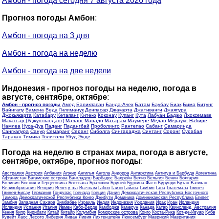
Амбон - погода сегодня 7 августа 2026 года
Прогноз погоды Амбон
:
Амбон - погода на 3 дня
Амбон - погода на неделю
Амбон - погода на две недели
Индонезия - прогноз погоды на неделю, погода в
августе, сентябре, октябре
:
Амбон - прогноз погоды
Амед
Баликпапан
Банда-Ачех
Батам
Баубау
Биак
Бима
Битунг
Вайнгапу
Вамена
Веда
Гилиманук
Денпасар
Джакарта
Джативанги
Джаяпура
Джокьякарта
Катабару
Кетапанг
Китеко
Коконау
Купанг
Кута
Лабуан Баджо
Лхоксемаве
Макассар (Уджунгпанданг)
Маланг
Манадо
Матарам
Маумере
Медан
Мерауке
Набире
Намлеа
Нуса-Дуа
Паданг
Падангбай
Проболинго
Рантепао
Сабанг
Самаринда
Сангкапура
Санур
Семаранг
Серанг
Сиболга
Сингараджа
Синтанг
Соронг
Сурабая
Таракан
Тимика
Толитоли
Убуд
Энде
Погода на неделю в странах мира, погода в августе,
сентябре, октябре, прогноз погоды
:
Австралия
Австрия
Албания
Алжир
Ангилья
Ангола
Андорра
Антарктика
Антигуа и Барбуда
Аргентина
Афганистан
Багамские острова
Бангладеш
Барбадос
Бахрейн
Белиз
Бельгия
Бенин
Болгария
Боливия
Босния и Герцеговина
Ботсвана
Бразилия
Бруней
Буркина-Фасо
Бурунди
Бутан
Ватикан
Великобритания
Венгрия
Венесуэла
Вьетнам
Габон
Гаити
Гайана
Гамбия
Гана
Гватемала
Гвинея
Гвинея-Бисау
Германия
Гондурас
Гренада
Греция
Дания
Демократическая Республика Восточного
Тимора
Демократической Республики Конго
Джибути
Доминика
Доминиканская Республика
Египет
Замбия
Западная Сахара
Зимбабве
Израиль
Индия
Индонезия
Иордания
Ирак
Иран
Ирландия
Исландия
Испания
Италия
Йемен
Кабо-Верде
Камбоджа
Камерун
Канада
Катар
Квинсленд, Австралия
Кения
Кипр
Кирибати
Китай
Китайр
Колумбия
Коморские острова
Конго
Коста-Рика
Кот-де-Ивуар
Куба
Кувейт
Лаос
Лесото
Либерия
Ливан
Ливия
Лихтенштейн
Люксембург
Маврикий
Мавритания