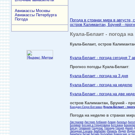
Авиакассы Москвы
Авиакассы Петербурга
Погода
Погода в странах мира в августе, 
остров Калимантан, Бруней - прогн
Куала-Белаит - погода на
Куала-Белаит, остров Калимантан
Куала-Белаит - погода сегодня 7 а
Прогноз погоды Куала-Белаит
:
Куала-Белаит - погода на 3 дня
Куала-Белаит - погода на неделю
Куала-Белаит - погода на две нед
остров Калимантан, Бруней - про
Бандар-Сери-Бегаван
Куала-Белаит - прог
Погода на неделю в странах мира
Австралия
Австрия
Албания
Алжир
Ангилья
Анго
Боливия
Босния и Герцеговина
Ботсвана
Бразили
Бисау
Германия
Гондурас
Гренада
Греция
Дания
Западная Сахара
Зимбабве
Израиль
Индия
Индон
Кирибати
Китай
Китайр
Колумбия
Коморские остр