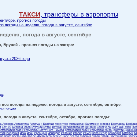
ТАКСИ
, трансферы в аэропорты
сентябре, прогноз погоды
оз погоды на неделю, погода в августе, сентябре
 неделю, погода в августе, сентябре
, Бруней - прогноз погоды на завтра:
вгуста 2026 года
ели
гноз погоды на неделю, погода в августе, сентябре, октябре
:
ноз погоды
, погода в августе, сентябре, октябре, прогноз погоды
:
ла
Андорра
Антарктика
Антигуа и Барбуда
Аргентина
Афганистан
Багамские острова
Бангладеш
Барбадо
я
Бруней
Буркина-Фасо
Бурунди
Бутан
Ватикан
Великобритания
Венгрия
Венесуэла
Вьетнам
Габон
Гаи
Демократическая Республика Восточного Тимора
Демократической Республики Конго
Джибути
Доминика
езия
Иордания
Ирак
Иран
Ирландия
Исландия
Испания
Италия
Йемен
Кабо-Верде
Камбоджа
Камерун
Ка
ова
Конго
Коста-Рика
Кот-де-Ивуар
Куба
Кувейт
Лаос
Лесото
Либерия
Ливан
Ливия
Лихтенштейн
Люксем