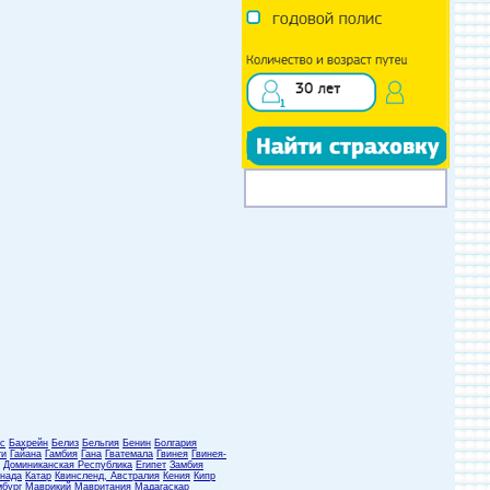
с
Бахрейн
Белиз
Бельгия
Бенин
Болгария
ти
Гайана
Гамбия
Гана
Гватемала
Гвинея
Гвинея-
Доминиканская Республика
Египет
Замбия
нада
Катар
Квинсленд, Австралия
Кения
Кипр
бург
Маврикий
Мавритания
Мадагаскар