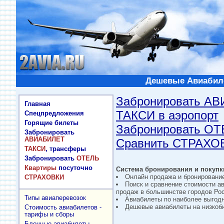
Дешевые Авиабиле
Забронировать А
Главная
ТАКСИ в аэропорт
Спецпредложения
Горящие билеты
Забронировать О
Забронировать
АВИАБИЛЕТ
Сравнить СТРАХО
ТАКСИ
, трансферы
Забронировать
ОТЕЛЬ
Квартиры
посуточно
Система бронирования и покупки
Онлайн продажа и бронировани
СТРАХОВКИ
Поиск и сравнение стоимости а
продаж в большинстве городов Рос
Типы авиаперевозок
Авиабилеты по наиболее выгод
Дешевые авиабилеты на низкобю
Стоимость авиабилетов -
тарифы и сборы
Блочные авиабилеты