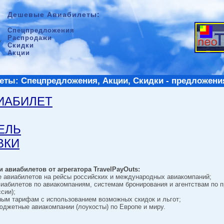
Дешевые Авиабилеты:
Спецпредложения
Распродажи
Скидки
Акции
ты: Спецпредложения, Акции, Скидки - предложени
ВИАБИЛЕТ
ТЕЛЬ
ВКИ
 авиабилетов от агрегатора TravelPayOuts:
е авиабилетов на рейсы российских и международных авиакомпаний;
виабилетов по авиакомпаниям, системам бронирования и агентствам по 
сии);
ным тарифам с использованием возможных скидок и льгот;
джетные авиакомпании (лоукосты) по Европе и миру.