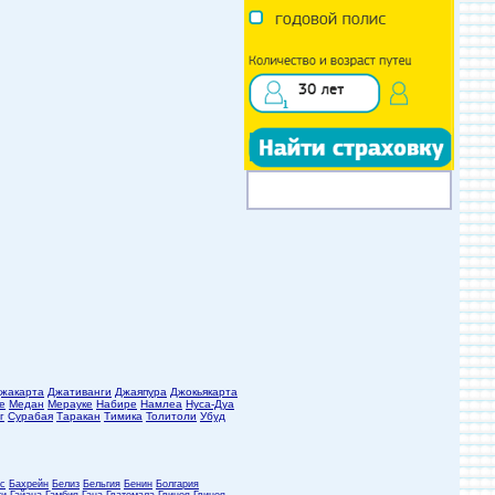
жакарта
Джативанги
Джаяпура
Джокьякарта
е
Медан
Мерауке
Набире
Намлеа
Нуса-Дуа
г
Сурабая
Таракан
Тимика
Толитоли
Убуд
с
Бахрейн
Белиз
Бельгия
Бенин
Болгария