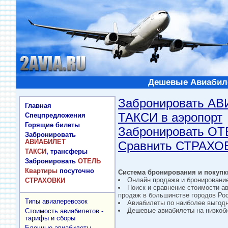
Дешевые Авиабиле
Забронировать А
Главная
ТАКСИ в аэропорт
Спецпредложения
Горящие билеты
Забронировать О
Забронировать
АВИАБИЛЕТ
Сравнить СТРАХО
ТАКСИ
, трансферы
Забронировать
ОТЕЛЬ
Квартиры
посуточно
Система бронирования и покупки
Онлайн продажа и бронировани
СТРАХОВКИ
Поиск и сравнение стоимости а
продаж в большинстве городов Рос
Типы авиаперевозок
Авиабилеты по наиболее выгод
Дешевые авиабилеты на низкобю
Стоимость авиабилетов -
тарифы и сборы
Блочные авиабилеты