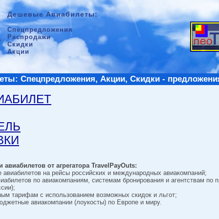
Дешевые Авиабилеты:
Спецпредложения
Распродажи
Скидки
Акции
ты: Спецпредложения, Акции, Скидки - предложени
ВИАБИЛЕТ
ТЕЛЬ
ВКИ
 авиабилетов от агрегатора TravelPayOuts:
е авиабилетов на рейсы российских и международных авиакомпаний;
виабилетов по авиакомпаниям, системам бронирования и агентствам по 
сии);
ным тарифам с использованием возможных скидок и льгот;
джетные авиакомпании (лоукосты) по Европе и миру.