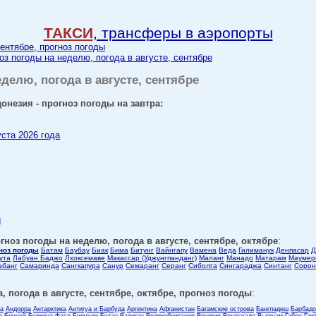
ТАКСИ
, трансферы в аэропорты
сентябре, прогноз погоды
оз погоды на неделю, погода в августе, сентябре
еделю, погода в августе, сентябре
онезия - прогноз погоды на завтра:
уста 2026 года
и
гноз погоды на неделю, погода в августе, сентябре, октябре
:
гноз погоды
Батам
Баубау
Биак
Бима
Битунг
Вайнгапу
Вамена
Веда
Гилиманук
Денпасар
Д
ута
Лабуан Баджо
Лхоксемаве
Макассар (Уджунгпанданг)
Маланг
Манадо
Матарам
Маумер
абанг
Самаринда
Сангкапура
Санур
Семаранг
Серанг
Сиболга
Сингараджа
Синтанг
Сорон
, погода в августе, сентябре, октябре, прогноз погоды
:
ла
Андорра
Антарктика
Антигуа и Барбуда
Аргентина
Афганистан
Багамские острова
Бангладеш
Барбадо