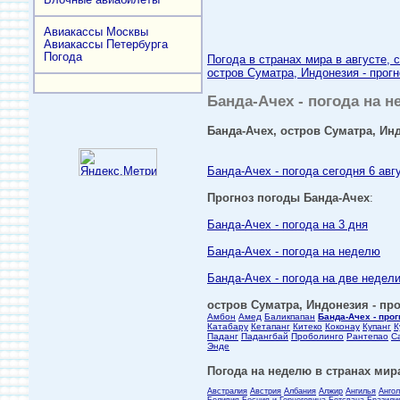
Авиакассы Москвы
Авиакассы Петербурга
Погода
Погода в странах мира в августе, 
остров Суматра, Индонезия - прогн
Банда-Ачех - погода на н
Банда-Ачех, остров Суматра, Инд
Банда-Ачех - погода сегодня 6 авг
Прогноз погоды Банда-Ачех
:
Банда-Ачех - погода на 3 дня
Банда-Ачех - погода на неделю
Банда-Ачех - погода на две недел
остров Суматра, Индонезия - про
Амбон
Амед
Баликпапан
Банда-Ачех - про
Катабару
Кетапанг
Китеко
Коконау
Купанг
К
Паданг
Падангбай
Проболинго
Рантепао
С
Энде
Погода на неделю в странах мира
Австралия
Австрия
Албания
Алжир
Ангилья
Анго