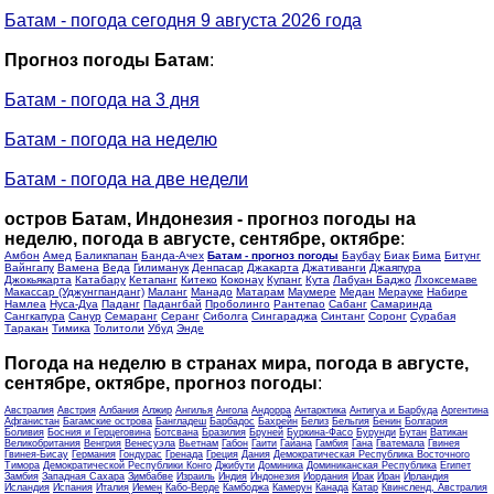
Батам - погода сегодня 9 августа 2026 года
Прогноз погоды Батам
:
Батам - погода на 3 дня
Батам - погода на неделю
Батам - погода на две недели
остров Батам, Индонезия - прогноз погоды на
неделю, погода в августе, сентябре, октябре
:
Амбон
Амед
Баликпапан
Банда-Ачех
Батам - прогноз погоды
Баубау
Биак
Бима
Битунг
Вайнгапу
Вамена
Веда
Гилиманук
Денпасар
Джакарта
Джативанги
Джаяпура
Джокьякарта
Катабару
Кетапанг
Китеко
Коконау
Купанг
Кута
Лабуан Баджо
Лхоксемаве
Макассар (Уджунгпанданг)
Маланг
Манадо
Матарам
Маумере
Медан
Мерауке
Набире
Намлеа
Нуса-Дуа
Паданг
Падангбай
Проболинго
Рантепао
Сабанг
Самаринда
Сангкапура
Санур
Семаранг
Серанг
Сиболга
Сингараджа
Синтанг
Соронг
Сурабая
Таракан
Тимика
Толитоли
Убуд
Энде
Погода на неделю в странах мира, погода в августе,
сентябре, октябре, прогноз погоды
:
Австралия
Австрия
Албания
Алжир
Ангилья
Ангола
Андорра
Антарктика
Антигуа и Барбуда
Аргентина
Афганистан
Багамские острова
Бангладеш
Барбадос
Бахрейн
Белиз
Бельгия
Бенин
Болгария
Боливия
Босния и Герцеговина
Ботсвана
Бразилия
Бруней
Буркина-Фасо
Бурунди
Бутан
Ватикан
Великобритания
Венгрия
Венесуэла
Вьетнам
Габон
Гаити
Гайана
Гамбия
Гана
Гватемала
Гвинея
Гвинея-Бисау
Германия
Гондурас
Гренада
Греция
Дания
Демократическая Республика Восточного
Тимора
Демократической Республики Конго
Джибути
Доминика
Доминиканская Республика
Египет
Замбия
Западная Сахара
Зимбабве
Израиль
Индия
Индонезия
Иордания
Ирак
Иран
Ирландия
Исландия
Испания
Италия
Йемен
Кабо-Верде
Камбоджа
Камерун
Канада
Катар
Квинсленд, Австралия