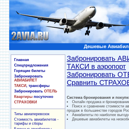
Дешевые Авиабиле
Забронировать А
Главная
ТАКСИ в аэропорт
Спецпредложения
Горящие билеты
Забронировать О
Забронировать
АВИАБИЛЕТ
Сравнить СТРАХО
ТАКСИ
, трансферы
Забронировать
ОТЕЛЬ
Квартиры
посуточно
Система бронирования и покупки
Онлайн продажа и бронировани
СТРАХОВКИ
Поиск и сравнение стоимости а
продаж в большинстве городов Рос
Типы авиаперевозок
Авиабилеты по наиболее выгод
Дешевые авиабилеты на низкобю
Стоимость авиабилетов -
тарифы и сборы
Блочные авиабилеты