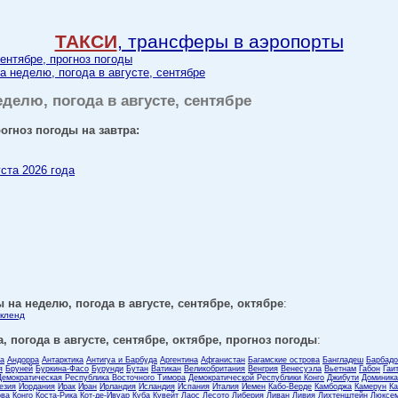
ТАКСИ
, трансферы в аэропорты
сентябре, прогноз погоды
а неделю, погода в августе, сентябре
еделю, погода в августе, сентябре
огноз погоды на завтра:
уста 2026 года
 на неделю, погода в августе, сентябре, октябре
:
кленд
, погода в августе, сентябре, октябре, прогноз погоды
:
ла
Андорра
Антарктика
Антигуа и Барбуда
Аргентина
Афганистан
Багамские острова
Бангладеш
Барбадо
я
Бруней
Буркина-Фасо
Бурунди
Бутан
Ватикан
Великобритания
Венгрия
Венесуэла
Вьетнам
Габон
Гаи
Демократическая Республика Восточного Тимора
Демократической Республики Конго
Джибути
Доминика
езия
Иордания
Ирак
Иран
Ирландия
Исландия
Испания
Италия
Йемен
Кабо-Верде
Камбоджа
Камерун
Ка
ова
Конго
Коста-Рика
Кот-де-Ивуар
Куба
Кувейт
Лаос
Лесото
Либерия
Ливан
Ливия
Лихтенштейн
Люксем