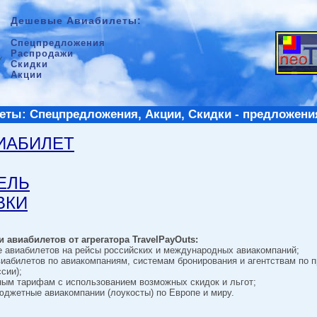
Дешевые Авиабилеты:
Спецпредложения
Распродажи
Скидки
Акции
ты: Спецпредложения, Акции, Скидки - предложени
ВИАБИЛЕТ
ТЕЛЬ
ВКИ
 авиабилетов от агрегатора TravelPayOuts:
е авиабилетов на рейсы российских и международных авиакомпаний;
виабилетов по авиакомпаниям, системам бронирования и агентствам по 
сии);
ным тарифам с использованием возможных скидок и льгот;
джетные авиакомпании (лоукосты) по Европе и миру.