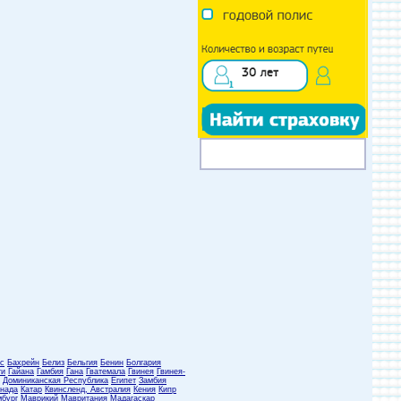
с
Бахрейн
Белиз
Бельгия
Бенин
Болгария
ти
Гайана
Гамбия
Гана
Гватемала
Гвинея
Гвинея-
Доминиканская Республика
Египет
Замбия
нада
Катар
Квинсленд, Австралия
Кения
Кипр
бург
Маврикий
Мавритания
Мадагаскар