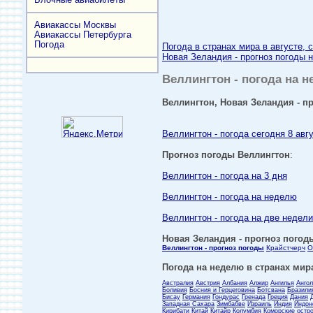
Авиакассы Москвы
Авиакассы Петербурга
Погода
Погода в странах мира в августе, 
Новая Зеландия - прогноз погоды н
Веллингтон - погода на н
Веллингтон, Новая Зеландия - пр
Веллингтон - погода сегодня 8 авг
Прогноз погоды Веллингтон
:
Веллингтон - погода на 3 дня
Веллингтон - погода на неделю
Веллингтон - погода на две недели
Новая Зеландия - прогноз погоды
Веллингтон - прогноз погоды
Крайстчерч
О
Погода на неделю в странах мира
Австралия
Австрия
Албания
Алжир
Ангилья
Анго
Боливия
Босния и Герцеговина
Ботсвана
Бразили
Бисау
Германия
Гондурас
Гренада
Греция
Дания
Западная Сахара
Зимбабве
Израиль
Индия
Индон
Кирибати
Китай
Китайр
Колумбия
Коморские остр