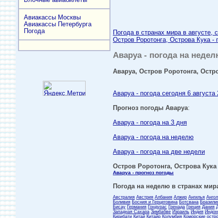
Авиакассы Москвы
Авиакассы Петербурга
Погода
Погода в странах мира в августе, 
Остров Роротонга, Острова Кука - 
Аваруа - погода на недел
Аваруа, Остров Роротонга, Остро
Аваруа - погода сегодня 6 августа 
Прогноз погоды Аваруа
:
Аваруа - погода на 3 дня
Аваруа - погода на неделю
Аваруа - погода на две недели
Остров Роротонга, Острова Кука 
Аваруа - прогноз погоды
Погода на неделю в странах мира
Австралия
Австрия
Албания
Алжир
Ангилья
Анго
Боливия
Босния и Герцеговина
Ботсвана
Бразили
Бисау
Германия
Гондурас
Гренада
Греция
Дания
Западная Сахара
Зимбабве
Израиль
Индия
Индон
Кирибати
Китай
Китайр
Колумбия
Коморские остр