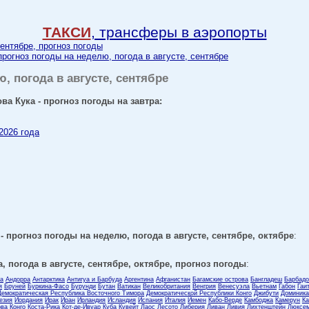
ТАКСИ
, трансферы в аэропорты
сентябре, прогноз погоды
прогноз погоды на неделю, погода в августе, сентябре
ю, погода в августе, сентябре
ва Кука - прогноз погоды на завтра:
2026 года
- прогноз погоды на неделю, погода в августе, сентябре, октябре
:
, погода в августе, сентябре, октябре, прогноз погоды
:
ла
Андорра
Антарктика
Антигуа и Барбуда
Аргентина
Афганистан
Багамские острова
Бангладеш
Барбадо
я
Бруней
Буркина-Фасо
Бурунди
Бутан
Ватикан
Великобритания
Венгрия
Венесуэла
Вьетнам
Габон
Гаи
Демократическая Республика Восточного Тимора
Демократической Республики Конго
Джибути
Доминика
езия
Иордания
Ирак
Иран
Ирландия
Исландия
Испания
Италия
Йемен
Кабо-Верде
Камбоджа
Камерун
Ка
ова
Конго
Коста-Рика
Кот-де-Ивуар
Куба
Кувейт
Лаос
Лесото
Либерия
Ливан
Ливия
Лихтенштейн
Люксем