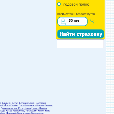
с
Бахрейн
Белиз
Бельгия
Бенин
Болгария
ти
Гайана
Гамбия
Гана
Гватемала
Гвинея
Гвинея-
Доминиканская Республика
Египет
Замбия
нада
Катар
Квинсленд, Австралия
Кения
Кипр
бург
Маврикий
Мавритания
Мадагаскар