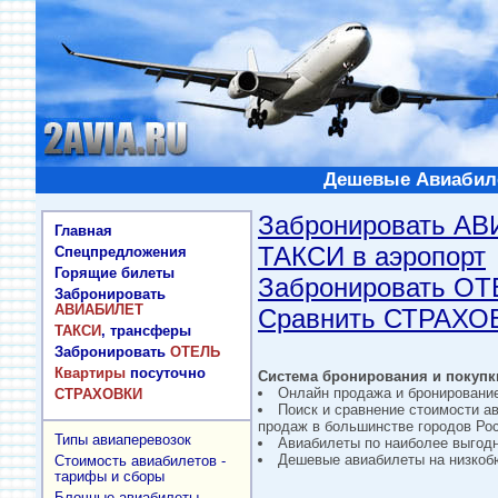
Дешевые Авиабиле
Забронировать А
Главная
ТАКСИ в аэропорт
Спецпредложения
Горящие билеты
Забронировать О
Забронировать
АВИАБИЛЕТ
Сравнить СТРАХО
ТАКСИ
, трансферы
Забронировать
ОТЕЛЬ
Квартиры
посуточно
Система бронирования и покупки
Онлайн продажа и бронировани
СТРАХОВКИ
Поиск и сравнение стоимости а
продаж в большинстве городов Рос
Типы авиаперевозок
Авиабилеты по наиболее выгод
Дешевые авиабилеты на низкобю
Стоимость авиабилетов -
тарифы и сборы
Блочные авиабилеты