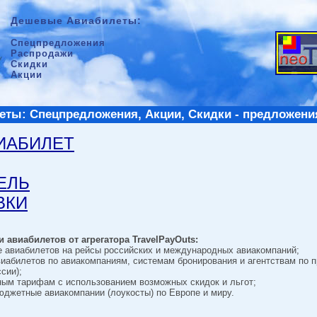
Дешевые Авиабилеты:
Спецпредложения
Распродажи
Скидки
Акции
ты: Спецпредложения, Акции, Скидки - предложени
ВИАБИЛЕТ
ТЕЛЬ
ВКИ
 авиабилетов от агрегатора TravelPayOuts:
е авиабилетов на рейсы российских и международных авиакомпаний;
виабилетов по авиакомпаниям, системам бронирования и агентствам по 
сии);
ным тарифам с использованием возможных скидок и льгот;
джетные авиакомпании (лоукосты) по Европе и миру.