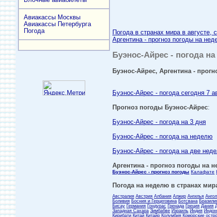
Авиакассы Москвы
Авиакассы Петербурга
Погода
Погода в странах мира в августе, 
Аргентина - прогноз погоды на нед
Буэнос-Айрес - погода на
Буэнос-Айрес, Аргентина - прогн
Буэнос-Айрес - погода сегодня 7 а
Прогноз погоды Буэнос-Айрес
:
Буэнос-Айрес - погода на 3 дня
Буэнос-Айрес - погода на неделю
Буэнос-Айрес - погода на две нед
Аргентина - прогноз погоды на н
Буэнос-Айрес - прогноз погоды
Калафате
Погода на неделю в странах мира
Австралия
Австрия
Албания
Алжир
Ангилья
Анго
Боливия
Босния и Герцеговина
Ботсвана
Бразили
Бисау
Германия
Гондурас
Гренада
Греция
Дания
Западная Сахара
Зимбабве
Израиль
Индия
Индон
Кирибати
Китай
Китайр
Колумбия
Коморские остр