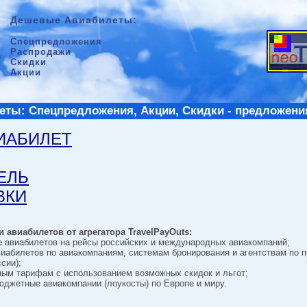
Дешевые Авиабилеты:
Спецпредложения
Распродажи
Скидки
Акции
ты: Спецпредложения, Акции, Скидки - предложени
ВИАБИЛЕТ
ТЕЛЬ
ВКИ
 авиабилетов от агрегатора TravelPayOuts:
е авиабилетов на рейсы российских и международных авиакомпаний;
виабилетов по авиакомпаниям, системам бронирования и агентствам по 
сии);
ным тарифам с использованием возможных скидок и льгот;
джетные авиакомпании (лоукосты) по Европе и миру.