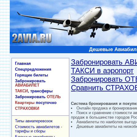
Дешевые Авиабиле
Забронировать А
Главная
ТАКСИ в аэропорт
Спецпредложения
Горящие билеты
Забронировать О
Забронировать
АВИАБИЛЕТ
Сравнить СТРАХО
ТАКСИ
, трансферы
Забронировать
ОТЕЛЬ
Квартиры
посуточно
Система бронирования и покупки
Онлайн продажа и бронировани
СТРАХОВКИ
Поиск и сравнение стоимости а
продаж в большинстве городов Рос
Типы авиаперевозок
Авиабилеты по наиболее выгод
Дешевые авиабилеты на низкобю
Стоимость авиабилетов -
тарифы и сборы
Блочные авиабилеты