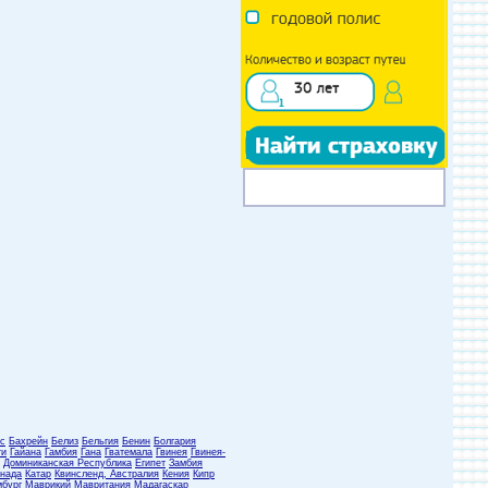
с
Бахрейн
Белиз
Бельгия
Бенин
Болгария
ти
Гайана
Гамбия
Гана
Гватемала
Гвинея
Гвинея-
Доминиканская Республика
Египет
Замбия
нада
Катар
Квинсленд, Австралия
Кения
Кипр
бург
Маврикий
Мавритания
Мадагаскар