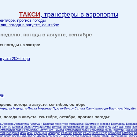
ТАКСИ
, трансферы в аэропорты
сентябре, прогноз погоды
елю, погода в августе, сентябре
 неделю, погода в августе, сентябре
оз погоды на завтра:
вгуста 2026 года
ели
еделю, погода в августе, сентябре, октябре
:
Кордова
Мар-дель-Плата
Мирамар
Пуэрто-Игуасу
Сальта
Сан-Карлос-де-Барилоче
Ушуайя
, погода в августе, сентябре, октябре, прогноз погоды
:
ла
Андорра
Антарктика
Антигуа и Барбуда
Аргентина
Афганистан
Багамские острова
Бангладеш
Барбадо
я
Бруней
Буркина-Фасо
Бурунди
Бутан
Ватикан
Великобритания
Венгрия
Венесуэла
Вьетнам
Габон
Гаи
Демократическая Республика Восточного Тимора
Демократической Республики Конго
Джибути
Доминика
езия
Иордания
Ирак
Иран
Ирландия
Исландия
Испания
Италия
Йемен
Кабо-Верде
Камбоджа
Камерун
Ка
ова
Конго
Коста-Рика
Кот-де-Ивуар
Куба
Кувейт
Лаос
Лесото
Либерия
Ливан
Ливия
Лихтенштейн
Люксем