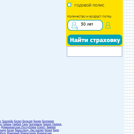
с
Бахрейн
Белиз
Бельгия
Бенин
Болгария
ти
Гайана
Гамбия
Гана
Гватемала
Гвинея
Гвинея-
Доминиканская Республика
Египет
Замбия
нада
Катар
Квинсленд, Австралия
Кения
Кипр
бург
Маврикий
Мавритания
Мадагаскар