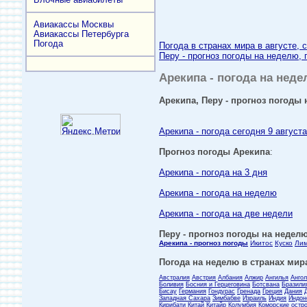
Авиакассы Москвы
Авиакассы Петербурга
Погода
Погода в странах мира в августе, 
Перу - прогноз погоды на неделю, 
Арекипа - погода на неде
Арекипа, Перу - прогноз погоды 
Арекипа - погода сегодня 9 августа
Прогноз погоды Арекипа
:
Арекипа - погода на 3 дня
Арекипа - погода на неделю
Арекипа - погода на две недели
Перу - прогноз погоды на неделю
Арекипа - прогноз погоды
Икитос
Куско
Ли
Погода на неделю в странах мира
Австралия
Австрия
Албания
Алжир
Ангилья
Анго
Боливия
Босния и Герцеговина
Ботсвана
Бразили
Бисау
Германия
Гондурас
Гренада
Греция
Дания
Западная Сахара
Зимбабве
Израиль
Индия
Индон
Кирибати
Китай
Китайр
Колумбия
Коморские остр