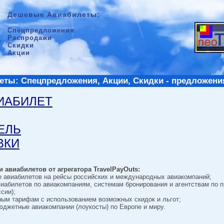
Дешевые Авиабилеты:
Спецпредложения
Распродажи
Скидки
Акции
ты: Спецпредложения, Акции, Скидки - предложени
ВИАБИЛЕТ
ТЕЛЬ
ВКИ
 авиабилетов от агрегатора TravelPayOuts:
е авиабилетов на рейсы российских и международных авиакомпаний;
виабилетов по авиакомпаниям, системам бронирования и агентствам по 
сии);
ным тарифам с использованием возможных скидок и льгот;
джетные авиакомпании (лоукосты) по Европе и миру.