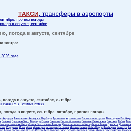
ТАКСИ
, трансферы в аэропорты
сентябре, прогноз погоды
погода в августе, сентябре
лю, погода в августе, сентябре
на завтра:
 2026 года
, погода в августе, сентябре, октябре
:
ма
Наска
Пуно
Трухильо
Тумбес
, погода в августе, сентябре, октябре, прогноз погоды
:
ла
Андорра
Антарктика
Антигуа и Барбуда
Аргентина
Афганистан
Багамские острова
Бангладеш
Барбадо
я
Бруней
Буркина-Фасо
Бурунди
Бутан
Ватикан
Великобритания
Венгрия
Венесуэла
Вьетнам
Габон
Гаи
Демократическая Республика Восточного Тимора
Демократической Республики Конго
Джибути
Доминика
езия
Иордания
Ирак
Иран
Ирландия
Исландия
Испания
Италия
Йемен
Кабо-Верде
Камбоджа
Камерун
Ка
ова
Конго
Коста-Рика
Кот-де-Ивуар
Куба
Кувейт
Лаос
Лесото
Либерия
Ливан
Ливия
Лихтенштейн
Люксем