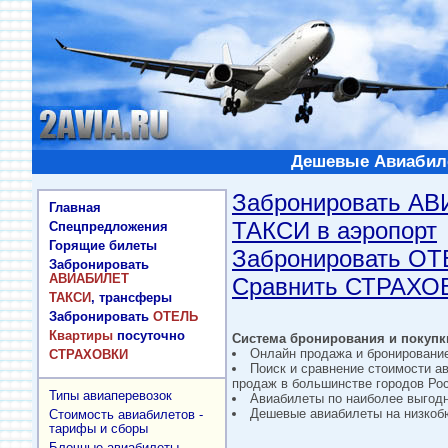
Дешевые Авиабиле
Забронировать А
Главная
ТАКСИ в аэропорт
Спецпредложения
Горящие билеты
Забронировать О
Забронировать
АВИАБИЛЕТ
Сравнить СТРАХО
ТАКСИ
, трансферы
Забронировать
ОТЕЛЬ
Квартиры
посуточно
Система бронирования и покупки
Онлайн продажа и бронировани
СТРАХОВКИ
Поиск и сравнение стоимости а
продаж в большинстве городов Рос
Типы авиаперевозок
Авиабилеты по наиболее выгод
Дешевые авиабилеты на низкобю
Стоимость авиабилетов -
тарифы и сборы
Блочные авиабилеты