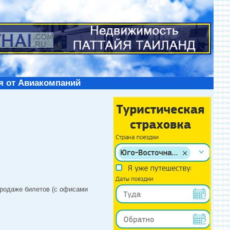
я от Авиакомпаний
продаже билетов (с офисами