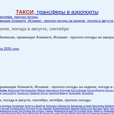
ТАКСИ
, трансферы в аэропорты
сентябре, прогноз погоды
инция Аликанте, Испания - прогноз погоды на неделю, погода в августе
елю, погода в августе, сентябре
аленсия, провинция Аликанте, Испания - прогноз погоды на завтра
та 2026 года
овинция Аликанте, Испания - прогноз погоды на неделю, погода в а
погоды
Валенсия
Гвадалахара
Ибица
Картахена
Кордова
Коста-Брава
Коста-Дорада
Коста-
а
Санта-Крус
Сарагоса
Севилья
Сеута
Сьерра-Невада
Тенерифе
Эстепона
, погода в августе, сентябре, октябре, прогноз погоды
:
ла
Андорра
Антарктика
Антигуа и Барбуда
Аргентина
Афганистан
Багамские острова
Бангладеш
Барбадо
я
Бруней
Буркина-Фасо
Бурунди
Бутан
Ватикан
Великобритания
Венгрия
Венесуэла
Вьетнам
Габон
Гаи
Демократическая Республика Восточного Тимора
Демократической Республики Конго
Джибути
Доминика
езия
Иордания
Ирак
Иран
Ирландия
Исландия
Испания
Италия
Йемен
Кабо-Верде
Камбоджа
Камерун
Ка