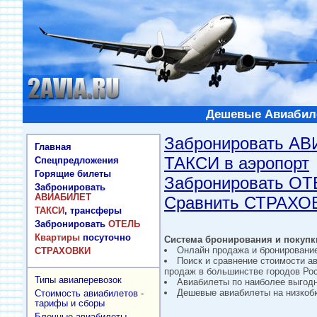
Дешевые Авиабиле
Забронировать А
Главная
ТАКСИ в аэропорт
Спецпредложения
Горящие билеты
Забронировать О
Забронировать
АВИАБИЛЕТ
Сравнить СТРАХО
ТАКСИ
, трансферы
Забронировать
ОТЕЛЬ
Квартиры
посуточно
Система бронирования и покупки
Онлайн продажа и бронировани
СТРАХОВКИ
Поиск и сравнение стоимости а
продаж в большинстве городов Рос
Типы авиаперевозок
Авиабилеты по наиболее выгод
Дешевые авиабилеты на низкобю
Стоимость авиабилетов -
тарифы и сборы
Блочные авиабилеты