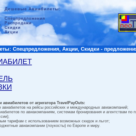
Дешевые Авиабилеты:
Спецпредложения
Распродажи
Скидки
Акции
ты: Спецпредложения, Акции, Скидки - предложени
ВИАБИЛЕТ
ТЕЛЬ
ВКИ
 авиабилетов от агрегатора TravelPayOuts:
е авиабилетов на рейсы российских и международных авиакомпаний;
виабилетов по авиакомпаниям, системам бронирования и агентствам по 
сии);
ным тарифам с использованием возможных скидок и льгот;
джетные авиакомпании (лоукосты) по Европе и миру.