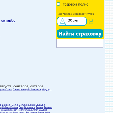
, сентябре
:
вгусте, сентябре, октябре
:
дель-Соль
Ла-Корунья
Ла-Молина
Мадрид
с
Бахрейн
Белиз
Бельгия
Бенин
Болгария
ти
Гайана
Гамбия
Гана
Гватемала
Гвинея
Гвинея-
Доминиканская Республика
Египет
Замбия
нада
Катар
Квинсленд, Австралия
Кения
Кипр