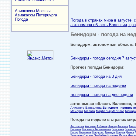
Авиакассы Москвы
Авиакассы Петербурга
Погода
Погода в странах мира в августе, 
автономная область Валенсия, пров
Бенидорм - погода на нед
Бенидорм, автономная область В
Бенидорм - погода сегодня 7 авгус
Прогноз погоды Бенидорм
:
Бенидорм - погода на 3 дня
Бенидорм - погода на неделю
Бенидорм - погода на две недели
автономная область Валенсия, пр
Аликанте
Барселона
Бенидорм - прогноз 
Майорка
Малага
Марбелья
Мелилья
Менорк
Погода на неделю в странах мира
Австралия
Австрия
Албания
Алжир
Ангилья
Анго
Боливия
Босния и Герцеговина
Ботсвана
Бразили
Бисау
Германия
Гондурас
Гренада
Греция
Дания
Западная Сахара
Зимбабве
Израиль
Индия
Индон