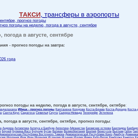
ТАКСИ
, трансферы в аэропорты
сентябре, прогноз погоды
гноз погоды на неделю, погода в августе, сентябре
, погода в августе, сентябре
ния - прогноз погоды на завтра:
026 года
рогноз погоды на неделю, погода в августе, сентябре, октябре
:
вадалахара
Ибица - прогноз погоды
Картахена
Кордова
Коста-Брава
Коста-Дорада
Коста-
а
Санта-Крус
Сарагоса
Севилья
Сеута
Сьерра-Невада
Тенерифе
Эстепона
, погода в августе, сентябре, октябре, прогноз погоды
:
ла
Андорра
Антарктика
Антигуа и Барбуда
Аргентина
Афганистан
Багамские острова
Бангладеш
Барбадо
я
Бруней
Буркина-Фасо
Бурунди
Бутан
Ватикан
Великобритания
Венгрия
Венесуэла
Вьетнам
Габон
Гаи
Демократическая Республика Восточного Тимора
Демократической Республики Конго
Джибути
Доминика
езия
Иордания
Ирак
Иран
Ирландия
Исландия
Испания
Италия
Йемен
Кабо-Верде
Камбоджа
Камерун
Ка