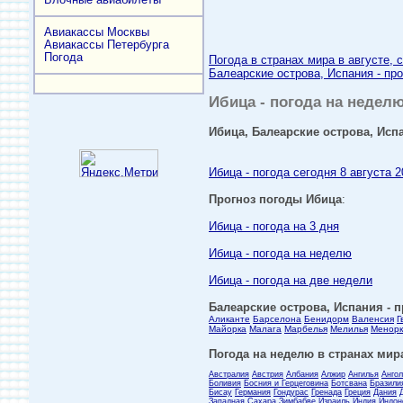
Авиакассы Москвы
Авиакассы Петербурга
Погода
Погода в странах мира в августе, 
Балеарские острова, Испания - про
Ибица - погода на неделю
Ибица, Балеарские острова, Испа
Ибица - погода сегодня 8 августа 2
Прогноз погоды Ибица
:
Ибица - погода на 3 дня
Ибица - погода на неделю
Ибица - погода на две недели
Балеарские острова, Испания - п
Аликанте
Барселона
Бенидорм
Валенсия
Г
Майорка
Малага
Марбелья
Мелилья
Менорк
Погода на неделю в странах мира
Австралия
Австрия
Албания
Алжир
Ангилья
Анго
Боливия
Босния и Герцеговина
Ботсвана
Бразили
Бисау
Германия
Гондурас
Гренада
Греция
Дания
Западная Сахара
Зимбабве
Израиль
Индия
Индон