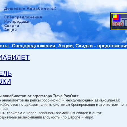
Дешевые Авиабилеты:
Спецпредложения
Распродажи
Скидки
Акции
ты: Спецпредложения, Акции, Скидки - предложени
ВИАБИЛЕТ
ТЕЛЬ
ВКИ
 авиабилетов от агрегатора TravelPayOuts:
е авиабилетов на рейсы российских и международных авиакомпаний;
виабилетов по авиакомпаниям, системам бронирования и агентствам по 
сии);
ным тарифам с использованием возможных скидок и льгот;
джетные авиакомпании (лоукосты) по Европе и миру.