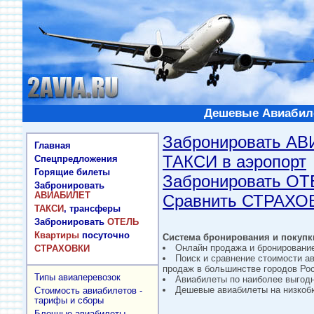
Дешевые Авиабиле
Забронировать А
Главная
ТАКСИ в аэропорт
Спецпредложения
Горящие билеты
Забронировать О
Забронировать
АВИАБИЛЕТ
Сравнить СТРАХО
ТАКСИ
, трансферы
Забронировать
ОТЕЛЬ
Квартиры
посуточно
Система бронирования и покупки
Онлайн продажа и бронировани
СТРАХОВКИ
Поиск и сравнение стоимости а
продаж в большинстве городов Рос
Типы авиаперевозок
Авиабилеты по наиболее выгод
Дешевые авиабилеты на низкобю
Стоимость авиабилетов -
тарифы и сборы
Блочные авиабилеты