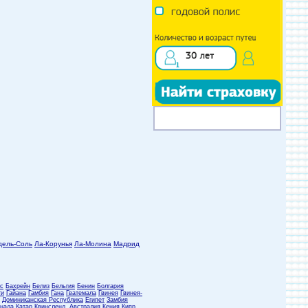
дель-Соль
Ла-Корунья
Ла-Молина
Мадрид
с
Бахрейн
Белиз
Бельгия
Бенин
Болгария
ти
Гайана
Гамбия
Гана
Гватемала
Гвинея
Гвинея-
Доминиканская Республика
Египет
Замбия
нада
Катар
Квинсленд, Австралия
Кения
Кипр