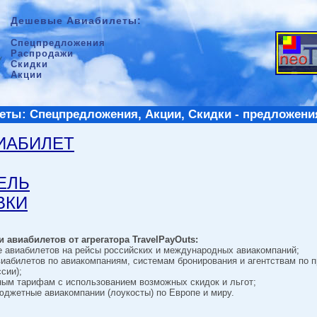
Дешевые Авиабилеты:
Спецпредложения
Распродажи
Скидки
Акции
ты: Спецпредложения, Акции, Скидки - предложени
ВИАБИЛЕТ
ТЕЛЬ
ВКИ
 авиабилетов от агрегатора TravelPayOuts:
е авиабилетов на рейсы российских и международных авиакомпаний;
виабилетов по авиакомпаниям, системам бронирования и агентствам по 
сии);
ным тарифам с использованием возможных скидок и льгот;
джетные авиакомпании (лоукосты) по Европе и миру.