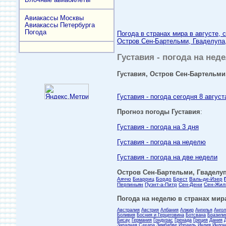
Авиакассы Москвы
Авиакассы Петербурга
Погода
Погода в странах мира в августе, 
Остров Сен-Бартельми, Гваделупа, 
Густавия - погода на неде
Густавия, Остров Сен-Бартельми,
Густавия - погода сегодня 8 август
Прогноз погоды Густавия
:
Густавия - погода на 3 дня
Густавия - погода на неделю
Густавия - погода на две недели
Остров Сен-Бартельми, Гваделупа
Аяччо
Биарриц
Бордо
Брест
Валь-де-Изер
Перпиньян
Пуэнт-а-Питр
Сен-Дени
Сен-Жил
Погода на неделю в странах мира
Австралия
Австрия
Албания
Алжир
Ангилья
Анго
Боливия
Босния и Герцеговина
Ботсвана
Бразили
Бисау
Германия
Гондурас
Гренада
Греция
Дания
Западная Сахара
Зимбабве
Израиль
Индия
Индон