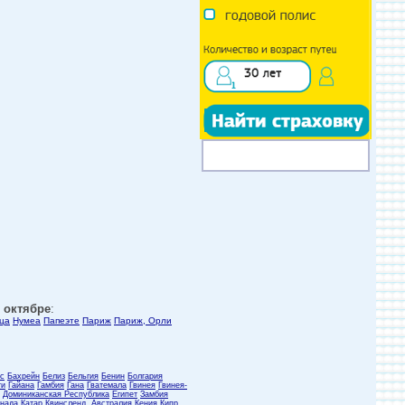
, октябре
:
ца
Нумеа
Папеэте
Париж
Париж, Орли
с
Бахрейн
Белиз
Бельгия
Бенин
Болгария
ти
Гайана
Гамбия
Гана
Гватемала
Гвинея
Гвинея-
Доминиканская Республика
Египет
Замбия
нада
Катар
Квинсленд, Австралия
Кения
Кипр