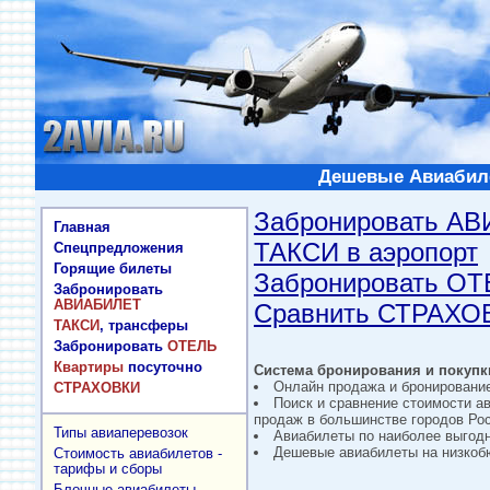
Дешевые Авиабиле
Забронировать А
Главная
ТАКСИ в аэропорт
Спецпредложения
Горящие билеты
Забронировать О
Забронировать
АВИАБИЛЕТ
Сравнить СТРАХО
ТАКСИ
, трансферы
Забронировать
ОТЕЛЬ
Квартиры
посуточно
Система бронирования и покупки
Онлайн продажа и бронировани
СТРАХОВКИ
Поиск и сравнение стоимости а
продаж в большинстве городов Рос
Типы авиаперевозок
Авиабилеты по наиболее выгод
Дешевые авиабилеты на низкобю
Стоимость авиабилетов -
тарифы и сборы
Блочные авиабилеты