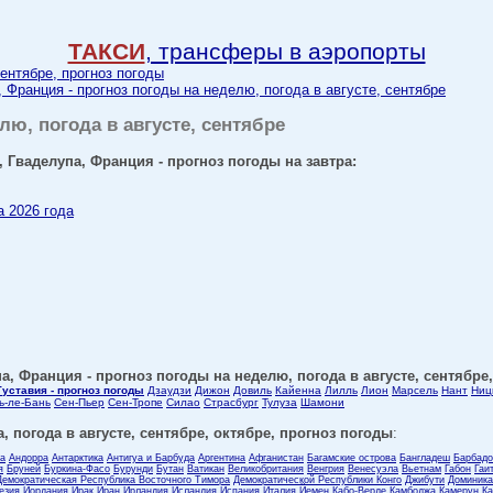
ТАКСИ
, трансферы в аэропорты
сентябре, прогноз погоды
Франция - прогноз погоды на неделю, погода в августе, сентябре
лю, погода в августе, сентябре
 Гваделупа, Франция - прогноз погоды на завтра:
а 2026 года
, Франция - прогноз погоды на неделю, погода в августе, сентябре
Густавия - прогноз погоды
Дзаудзи
Дижон
Довиль
Кайенна
Лилль
Лион
Марсель
Нант
Ниц
ь-ле-Бань
Сен-Пьер
Сен-Тропе
Силао
Страсбург
Тулуза
Шамони
, погода в августе, сентябре, октябре, прогноз погоды
:
ла
Андорра
Антарктика
Антигуа и Барбуда
Аргентина
Афганистан
Багамские острова
Бангладеш
Барбадо
я
Бруней
Буркина-Фасо
Бурунди
Бутан
Ватикан
Великобритания
Венгрия
Венесуэла
Вьетнам
Габон
Гаи
Демократическая Республика Восточного Тимора
Демократической Республики Конго
Джибути
Доминика
езия
Иордания
Ирак
Иран
Ирландия
Исландия
Испания
Италия
Йемен
Кабо-Верде
Камбоджа
Камерун
Ка