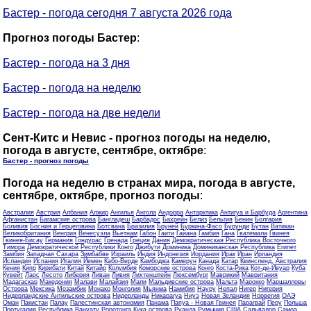
Бастер - погода сегодня 7 августа 2026 года
Прогноз погоды Бастер
:
Бастер - погода на 3 дня
Бастер - погода на неделю
Бастер - погода на две недели
Сент-Китс и Невис - прогноз погоды на неделю,
погода в августе, сентябре, октябре
:
Бастер - прогноз погоды
Погода на неделю в странах мира, погода в августе,
сентябре, октябре, прогноз погоды
:
Австралия
Австрия
Албания
Алжир
Ангилья
Ангола
Андорра
Антарктика
Антигуа и Барбуда
Аргентина
Афганистан
Багамские острова
Бангладеш
Барбадос
Бахрейн
Белиз
Бельгия
Бенин
Болгария
Боливия
Босния и Герцеговина
Ботсвана
Бразилия
Бруней
Буркина-Фасо
Бурунди
Бутан
Ватикан
Великобритания
Венгрия
Венесуэла
Вьетнам
Габон
Гаити
Гайана
Гамбия
Гана
Гватемала
Гвинея
Гвинея-Бисау
Германия
Гондурас
Гренада
Греция
Дания
Демократическая Республика Восточного
Тимора
Демократической Республики Конго
Джибути
Доминика
Доминиканская Республика
Египет
Замбия
Западная Сахара
Зимбабве
Израиль
Индия
Индонезия
Иордания
Ирак
Иран
Ирландия
Исландия
Испания
Италия
Йемен
Кабо-Верде
Камбоджа
Камерун
Канада
Катар
Квинсленд, Австралия
Кения
Кипр
Кирибати
Китай
Китайр
Колумбия
Коморские острова
Конго
Коста-Рика
Кот-де-Ивуар
Куба
Кувейт
Лаос
Лесото
Либерия
Ливан
Ливия
Лихтенштейн
Люксембург
Маврикий
Мавритания
Мадагаскар
Македония
Малави
Малайзия
Мали
Мальдивские острова
Мальта
Марокко
Маршалловы
Острова
Мексика
Мозамбик
Монако
Монголия
Мьянма
Намибия
Науру
Непал
Нигер
Нигерия
Нидерландские Антильские острова
Нидерланды
Никарагуа
Ниуэ
Новая Зеландия
Норвегия
ОАЭ
Оман
Пакистан
Палау
Палестинская автономия
Панама
Папуа - Новая Гвинея
Парагвай
Перу
Польша
Португалия
Республика Вануату
Роротонга Кука острова
Руанда
Румыния
США
Сальвадор
Самоа