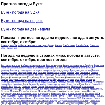
Прогноз погоды Буке
:
Буке - погода на 3 дня
Буке - погода на неделю
Буке - погода на две недели
Панама - прогноз погоды на неделю, погода в августе,
сентябре, октябре
:
Бокас-дель-Торо
Буке - прогноз погоды
Давид
Колон
Ла-Пальма
Лас-Таблас
Панама
Эль-Порвенир
Погода на неделю в странах мира, погода в августе,
сентябре, октябре, прогноз погоды
:
Австралия
Австрия
Албания
Алжир
Ангилья
Ангола
Андорра
Антарктика
Антигуа и Барбуда
Аргентина
Афганистан
Багамские острова
Бангладеш
Барбадос
Бахрейн
Белиз
Бельгия
Бенин
Болгария
Боливия
Босния и Герцеговина
Ботсвана
Бразилия
Бруней
Буркина-Фасо
Бурунди
Бутан
Ватикан
Великобритания
Венгрия
Венесуэла
Вьетнам
Габон
Гаити
Гайана
Гамбия
Гана
Гватемала
Гвинея
Гвинея-Бисау
Германия
Гондурас
Гренада
Греция
Дания
Демократическая Республика Восточного
Тимора
Демократической Республики Конго
Джибути
Доминика
Доминиканская Республика
Египет
Замбия
Западная Сахара
Зимбабве
Израиль
Индия
Индонезия
Иордания
Ирак
Иран
Ирландия
Исландия
Испания
Италия
Йемен
Кабо-Верде
Камбоджа
Камерун
Канада
Катар
Квинсленд, Австралия
Кения
Кипр
Кирибати
Китай
Китайр
Колумбия
Коморские острова
Конго
Коста-Рика
Кот-де-Ивуар
Куба
Кувейт
Лаос
Лесото
Либерия
Ливан
Ливия
Лихтенштейн
Люксембург
Маврикий
Мавритания
Мадагаскар
Македония
Малави
Малайзия
Мали
Мальдивские острова
Мальта
Марокко
Маршалловы
Острова
Мексика
Мозамбик
Монако
Монголия
Мьянма
Намибия
Науру
Непал
Нигер
Нигерия
Нидерландские Антильские острова
Нидерланды
Никарагуа
Ниуэ
Новая Зеландия
Норвегия
ОАЭ
Оман
Пакистан
Палау
Палестинская автономия
Панама
Папуа - Новая Гвинея
Парагвай
Перу
Польша
Португалия
Республика Вануату
Роротонга Кука острова
Руанда
Румыния
США
Сальвадор
Самоа
Сан-Марино
Сан-Томе и Принсипи
Саскачеван, Канада
Саудовская Аравия
Свазиленд
Северная
Корея
Сейшельские острова
Сенегал
Сент-Винсент и Гренадин
Сент-Китс и Невис
Сент-Люсия