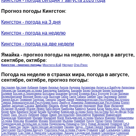
Кингстон - погода сегодня 7 августа 2026 года
Прогноз погоды Кингстон
:
Кингстон - погода на 3 дня
Кингстон - погода на неделю
Кингстон - погода на две недели
Ямайка - прогноз погоды на неделю, погода в августе,
сентябре, октябре
:
Кингстон - прогноз погоды
Монтего-Бэй
Негрил
Очо-Риос
Погода на неделю в странах мира, погода в августе,
сентябре, октябре, прогноз погоды
:
Австралия
Австрия
Албания
Алжир
Ангилья
Ангола
Андорра
Антарктика
Антигуа и Барбуда
Аргентина
Афганистан
Багамские острова
Бангладеш
Барбадос
Бахрейн
Белиз
Бельгия
Бенин
Болгария
Боливия
Босния и Герцеговина
Ботсвана
Бразилия
Бруней
Буркина-Фасо
Бурунди
Бутан
Ватикан
Великобритания
Венгрия
Венесуэла
Вьетнам
Габон
Гаити
Гайана
Гамбия
Гана
Гватемала
Гвинея
Гвинея-Бисау
Германия
Гондурас
Гренада
Греция
Дания
Демократическая Республика Восточного
Тимора
Демократической Республики Конго
Джибути
Доминика
Доминиканская Республика
Египет
Замбия
Западная Сахара
Зимбабве
Израиль
Индия
Индонезия
Иордания
Ирак
Иран
Ирландия
Исландия
Испания
Италия
Йемен
Кабо-Верде
Камбоджа
Камерун
Канада
Катар
Квинсленд, Австралия
Кения
Кипр
Кирибати
Китай
Китайр
Колумбия
Коморские острова
Конго
Коста-Рика
Кот-де-Ивуар
Куба
Кувейт
Лаос
Лесото
Либерия
Ливан
Ливия
Лихтенштейн
Люксембург
Маврикий
Мавритания
Мадагаскар
Македония
Малави
Малайзия
Мали
Мальдивские острова
Мальта
Марокко
Маршалловы
Острова
Мексика
Мозамбик
Монако
Монголия
Мьянма
Намибия
Науру
Непал
Нигер
Нигерия
Нидерландские Антильские острова
Нидерланды
Никарагуа
Ниуэ
Новая Зеландия
Норвегия
ОАЭ
Оман
Пакистан
Палау
Палестинская автономия
Панама
Папуа - Новая Гвинея
Парагвай
Перу
Польша
Португалия
Республика Вануату
Роротонга Кука острова
Руанда
Румыния
США
Сальвадор
Самоа
Сан-Марино
Сан-Томе и Принсипи
Саскачеван, Канада
Саудовская Аравия
Свазиленд
Северная