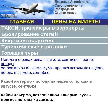
Дешевые Авиабилеты:
Спецпредложения
Распродажи
Скидки Акции
ГЛАВНАЯ
ЦЕНЫ НА БИЛЕТЫ
ТАКСИ, трансферы в аэропорты
Бронирование отелей
Квартиры посуточно
Туристические страховки
Горящие туры
Погода в странах мира в августе, сентябре, прогноз
погоды
остров Кайо-Гильермо, Куба - прогноз погоды на неделю,
погода в августе, сентябре
Кайо-Гильермо - погода на неделю, погода в
августе, сентябре
Кайо-Гильермо, остров Кайо-Гильермо, Куба -
прогноз погоды на завтра: