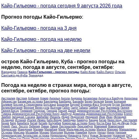
Кайо-Гильермо - погода сегодня 9 августа 2026 года
Прогноз погоды Кайо-Гильермо
:
Кайо-Гильермо - погода на 3 дня
Кайо-Гильермо - погода на неделю
Кайо-Гильермо - погода на две недели
остров Кайо-Гильермо, Куба - прогноз погоды на
неделю, погода в августе, сентябре, октябре
:
Варадеро
Гавана
Кайо-Гильермо - прогноз погоды
Кайо-Коко
Кайо-Ларго
Ольгин
Сантьяго-де-Куба
Тринидад
Погода на неделю в странах мира, погода в августе,
сентябре, октябре, прогноз погоды
:
Австралия
Австрия
Албания
Алжир
Ангилья
Ангола
Андорра
Антарктика
Антигуа и Барбуда
Аргентина
Афганистан
Багамские острова
Бангладеш
Барбадос
Бахрейн
Белиз
Бельгия
Бенин
Болгария
Боливия
Босния и Герцеговина
Ботсвана
Бразилия
Бруней
Буркина-Фасо
Бурунди
Бутан
Ватикан
Великобритания
Венгрия
Венесуэла
Вьетнам
Габон
Гаити
Гайана
Гамбия
Гана
Гватемала
Гвинея
Гвинея-Бисау
Германия
Гондурас
Гренада
Греция
Дания
Демократическая Республика Восточного
Тимора
Демократической Республики Конго
Джибути
Доминика
Доминиканская Республика
Египет
Замбия
Западная Сахара
Зимбабве
Израиль
Индия
Индонезия
Иордания
Ирак
Иран
Ирландия
Исландия
Испания
Италия
Йемен
Кабо-Верде
Камбоджа
Камерун
Канада
Катар
Квинсленд, Австралия
Кения
Кипр
Кирибати
Китай
Китайр
Колумбия
Коморские острова
Конго
Коста-Рика
Кот-де-Ивуар
Куба
Кувейт
Лаос
Лесото
Либерия
Ливан
Ливия
Лихтенштейн
Люксембург
Маврикий
Мавритания
Мадагаскар
Македония
Малави
Малайзия
Мали
Мальдивские острова
Мальта
Марокко
Маршалловы
Острова
Мексика
Мозамбик
Монако
Монголия
Мьянма
Намибия
Науру
Непал
Нигер
Нигерия
Нидерландские Антильские острова
Нидерланды
Никарагуа
Ниуэ
Новая Зеландия
Норвегия
ОАЭ
Оман
Пакистан
Палау
Палестинская автономия
Панама
Папуа - Новая Гвинея
Парагвай
Перу
Польша