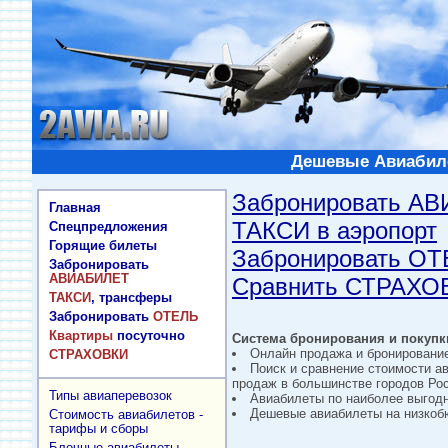
Дешевые Авиабиле
Забронировать А
Главная
ТАКСИ в аэропорт
Спецпредложения
Горящие билеты
Забронировать О
Забронировать
АВИАБИЛЕТ
Сравнить СТРАХО
ТАКСИ
, трансферы
Забронировать
ОТЕЛЬ
Квартиры
посуточно
Система бронирования и покупки
Онлайн продажа и бронировани
СТРАХОВКИ
Поиск и сравнение стоимости а
продаж в большинстве городов Рос
Типы авиаперевозок
Авиабилеты по наиболее выгод
Дешевые авиабилеты на низкобю
Стоимость авиабилетов -
тарифы и сборы
Блочные авиабилеты