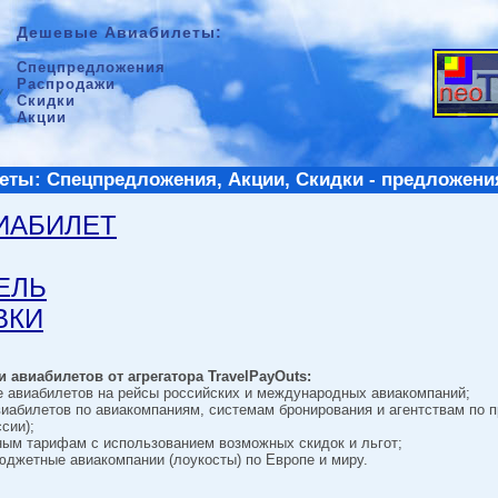
Дешевые Авиабилеты:
Спецпредложения
Распродажи
Скидки
Акции
ты: Спецпредложения, Акции, Скидки - предложени
ВИАБИЛЕТ
ТЕЛЬ
ВКИ
 авиабилетов от агрегатора TravelPayOuts:
е авиабилетов на рейсы российских и международных авиакомпаний;
виабилетов по авиакомпаниям, системам бронирования и агентствам по 
сии);
ным тарифам с использованием возможных скидок и льгот;
джетные авиакомпании (лоукосты) по Европе и миру.