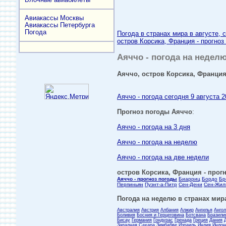
Авиакассы Москвы
Авиакассы Петербурга
Погода
Погода в странах мира в августе, 
остров Корсика, Франция - прогноз
Аяччо - погода на неделю
Аяччо, остров Корсика, Франция 
Аяччо - погода сегодня 9 августа 2
Прогноз погоды Аяччо
:
Аяччо - погода на 3 дня
Аяччо - погода на неделю
Аяччо - погода на две недели
остров Корсика, Франция - прогн
Аяччо - прогноз погоды
Биарриц
Бордо
Бр
Перпиньян
Пуэнт-а-Питр
Сен-Дени
Сен-Жил
Погода на неделю в странах мира
Австралия
Австрия
Албания
Алжир
Ангилья
Анго
Боливия
Босния и Герцеговина
Ботсвана
Бразили
Бисау
Германия
Гондурас
Гренада
Греция
Дания
Западная Сахара
Зимбабве
Израиль
Индия
Индон