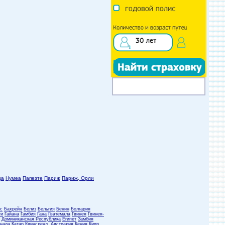
ца
Нумеа
Папеэте
Париж
Париж, Орли
с
Бахрейн
Белиз
Бельгия
Бенин
Болгария
ти
Гайана
Гамбия
Гана
Гватемала
Гвинея
Гвинея-
Доминиканская Республика
Египет
Замбия
нада
Катар
Квинсленд, Австралия
Кения
Кипр