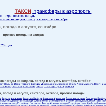
ТАКСИ
, трансферы в аэропорты
сентябре, прогноз погоды
 погоды на неделю, погода в августе, сентябре
, погода в августе, сентябре
- прогноз погоды на завтра:
026 года
оз погоды на неделю, погода в августе, сентябре, октябре
:
ест
Валь-де-Изер
Густавия
Дзаудзи
Дижон
Довиль
Кайенна
Лилль
Лион
Марсель
Нант
Ниц
ь-ле-Бань
Сен-Пьер
Сен-Тропе
Силао
Страсбург
Тулуза
Шамони
, погода в августе, сентябре, октябре, прогноз погоды
:
ла
Андорра
Антарктика
Антигуа и Барбуда
Аргентина
Афганистан
Багамские острова
Бангладеш
Барбадо
я
Бруней
Буркина-Фасо
Бурунди
Бутан
Ватикан
Великобритания
Венгрия
Венесуэла
Вьетнам
Габон
Гаи
Демократическая Республика Восточного Тимора
Демократической Республики Конго
Джибути
Доминика
езия
Иордания
Ирак
Иран
Ирландия
Исландия
Испания
Италия
Йемен
Кабо-Верде
Камбоджа
Камерун
Ка