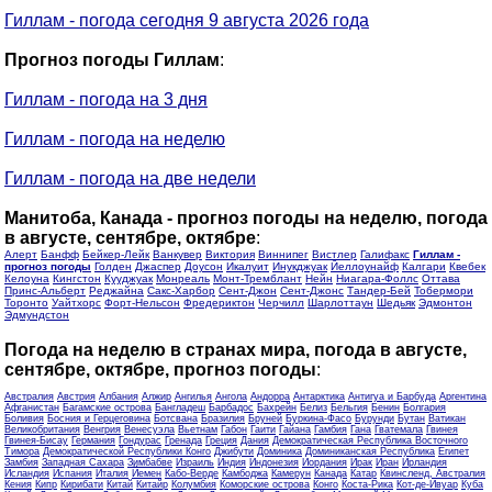
Гиллам - погода сегодня 9 августа 2026 года
Прогноз погоды Гиллам
:
Гиллам - погода на 3 дня
Гиллам - погода на неделю
Гиллам - погода на две недели
Манитоба, Канада - прогноз погоды на неделю, погода
в августе, сентябре, октябре
:
Алерт
Банфф
Бейкер-Лейк
Ванкувер
Виктория
Виннипег
Вистлер
Галифакс
Гиллам -
прогноз погоды
Голден
Джаспер
Доусон
Икалуит
Инукджуак
Йеллоунайф
Калгари
Квебек
Келоуна
Кингстон
Кууджуак
Монреаль
Монт-Тремблант
Нейн
Ниагара-Фоллс
Оттава
Принс-Альберт
Реджайна
Сакс-Харбор
Сент-Джон
Сент-Джонс
Тандер-Бей
Тобермори
Торонто
Уайтхорс
Форт-Нельсон
Фредериктон
Черчилл
Шарлоттаун
Шедьяк
Эдмонтон
Эдмундстон
Погода на неделю в странах мира, погода в августе,
сентябре, октябре, прогноз погоды
:
Австралия
Австрия
Албания
Алжир
Ангилья
Ангола
Андорра
Антарктика
Антигуа и Барбуда
Аргентина
Афганистан
Багамские острова
Бангладеш
Барбадос
Бахрейн
Белиз
Бельгия
Бенин
Болгария
Боливия
Босния и Герцеговина
Ботсвана
Бразилия
Бруней
Буркина-Фасо
Бурунди
Бутан
Ватикан
Великобритания
Венгрия
Венесуэла
Вьетнам
Габон
Гаити
Гайана
Гамбия
Гана
Гватемала
Гвинея
Гвинея-Бисау
Германия
Гондурас
Гренада
Греция
Дания
Демократическая Республика Восточного
Тимора
Демократической Республики Конго
Джибути
Доминика
Доминиканская Республика
Египет
Замбия
Западная Сахара
Зимбабве
Израиль
Индия
Индонезия
Иордания
Ирак
Иран
Ирландия
Исландия
Испания
Италия
Йемен
Кабо-Верде
Камбоджа
Камерун
Канада
Катар
Квинсленд, Австралия
Кения
Кипр
Кирибати
Китай
Китайр
Колумбия
Коморские острова
Конго
Коста-Рика
Кот-де-Ивуар
Куба