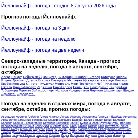
Йеллоунайф - погода сегодня 8 августа 2026 года
Прогноз погоды Йеллоунайф
:
Йеллоунайф - погода на 3 дня
Йеллоунайф - погода на неделю
Йеллоунайф - погода на две недели
Северо-западные территории, Канада - прогноз
погоды на неделю, погода в августе, сентябре,
октябре
:
Алерт
Банфф
Бейкер-Лейк
Ванкувер
Виктория
Виннипег
Вистлер
Галифакс
Гиллам
Голден
Джаспер
Доусон
Икалуит
Инукджуак
Йеллоунайф - прогноз погоды
Калгари
Квебек
Келоуна
Кингстон
Кууджуак
Монреаль
Монт-Тремблант
Нейн
Ниагара-Фоллс
Оттава
Принс-Альберт
Реджайна
Сакс-Харбор
Сент-Джон
Сент-Джонс
Тандер-Бей
Тобермори
Торонто
Уайтхорс
Форт-Нельсон
Фредериктон
Черчилл
Шарлоттаун
Шедьяк
Эдмонтон
Эдмундстон
Погода на неделю в странах мира, погода в августе,
сентябре, октябре, прогноз погоды
:
Австралия
Австрия
Албания
Алжир
Ангилья
Ангола
Андорра
Антарктика
Антигуа и Барбуда
Аргентина
Афганистан
Багамские острова
Бангладеш
Барбадос
Бахрейн
Белиз
Бельгия
Бенин
Болгария
Боливия
Босния и Герцеговина
Ботсвана
Бразилия
Бруней
Буркина-Фасо
Бурунди
Бутан
Ватикан
Великобритания
Венгрия
Венесуэла
Вьетнам
Габон
Гаити
Гайана
Гамбия
Гана
Гватемала
Гвинея
Гвинея-Бисау
Германия
Гондурас
Гренада
Греция
Дания
Демократическая Республика Восточного
Тимора
Демократической Республики Конго
Джибути
Доминика
Доминиканская Республика
Египет
Замбия
Западная Сахара
Зимбабве
Израиль
Индия
Индонезия
Иордания
Ирак
Иран
Ирландия