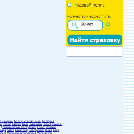
с
Бахрейн
Белиз
Бельгия
Бенин
Болгария
ти
Гайана
Гамбия
Гана
Гватемала
Гвинея
Гвинея-
Доминиканская Республика
Египет
Замбия
нада
Катар
Квинсленд, Австралия
Кения
Кипр
бург
Маврикий
Мавритания
Мадагаскар