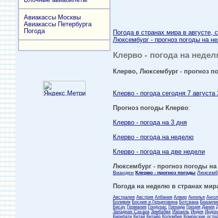
Авиакассы Москвы
Авиакассы Петербурга
Погода
Погода в странах мира в августе, 
Люксембург - прогноз погоды на не
Клерво - погода на недел
Клерво, Люксембург - прогноз по
Клерво - погода сегодня 7 августа 
Прогноз погоды Клерво
:
Клерво - погода на 3 дня
Клерво - погода на неделю
Клерво - погода на две недели
Люксембург - прогноз погоды на 
Вианден
Клерво - прогноз погоды
Люксемб
Погода на неделю в странах мира
Австралия
Австрия
Албания
Алжир
Ангилья
Анго
Боливия
Босния и Герцеговина
Ботсвана
Бразили
Бисау
Германия
Гондурас
Гренада
Греция
Дания
Западная Сахара
Зимбабве
Израиль
Индия
Индон
Кирибати
Китай
Китайр
Колумбия
Коморские остр