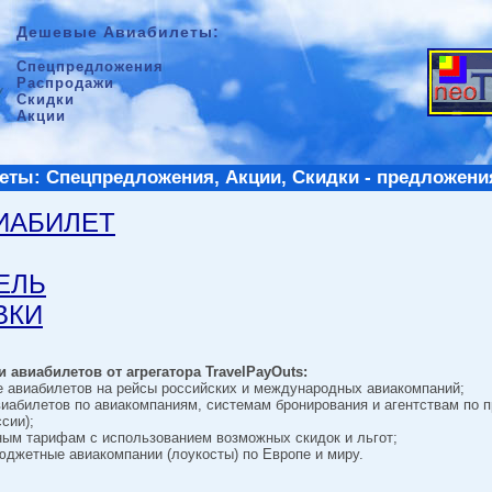
Дешевые Авиабилеты:
Спецпредложения
Распродажи
Скидки
Акции
ты: Спецпредложения, Акции, Скидки - предложени
ВИАБИЛЕТ
ТЕЛЬ
ВКИ
 авиабилетов от агрегатора TravelPayOuts:
е авиабилетов на рейсы российских и международных авиакомпаний;
виабилетов по авиакомпаниям, системам бронирования и агентствам по 
сии);
ным тарифам с использованием возможных скидок и льгот;
джетные авиакомпании (лоукосты) по Европе и миру.