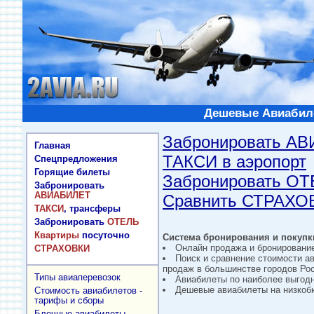
Дешевые Авиабиле
Забронировать А
Главная
ТАКСИ в аэропорт
Спецпредложения
Горящие билеты
Забронировать О
Забронировать
АВИАБИЛЕТ
Сравнить СТРАХО
ТАКСИ
, трансферы
Забронировать
ОТЕЛЬ
Квартиры
посуточно
Система бронирования и покупки
Онлайн продажа и бронировани
СТРАХОВКИ
Поиск и сравнение стоимости а
продаж в большинстве городов Рос
Типы авиаперевозок
Авиабилеты по наиболее выгод
Дешевые авиабилеты на низкобю
Стоимость авиабилетов -
тарифы и сборы
Блочные авиабилеты